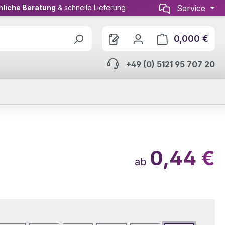
nliche Beratung
& schnelle Lieferung
Service
0,000 €
Ware
+49 (0) 5121 95 707 20
0,44 €
ab
wählen