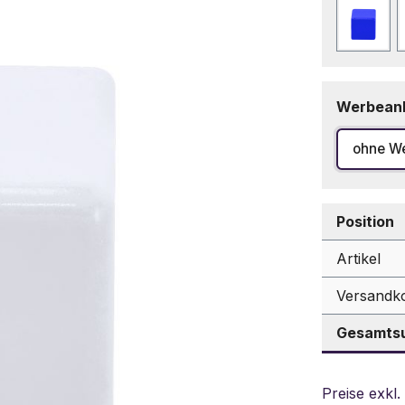
Blau
Werbean
ohne W
Position
Artikel
Versandk
Gesamtsu
Preise exkl.