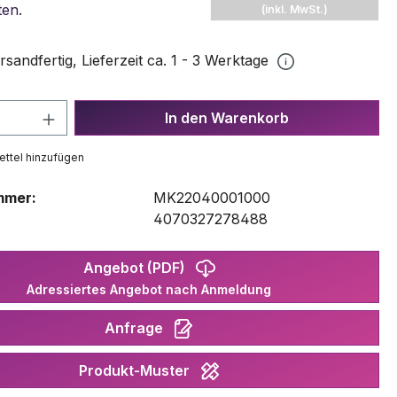
ten
.
(inkl. MwSt.)
rsandfertig, Lieferzeit ca. 1 - 3 Werktage
 Anzahl: Gib den gewünschten Wert ein 
In den Warenkorb
ttel hinzufügen
mmer:
MK22040001000
:
4070327278488
Angebot (PDF)
Adressiertes Angebot nach Anmeldung
Anfrage
Produkt-Muster