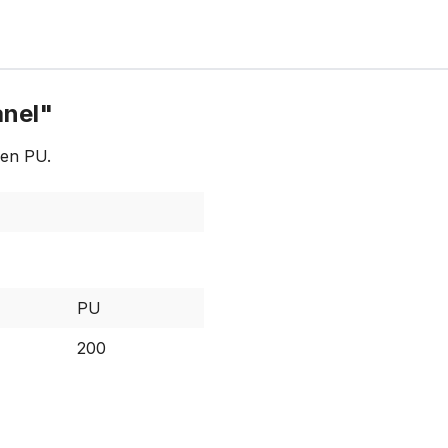
anel"
hen PU.
PU
200