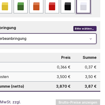
Gelb
Grün
Orange
Rot
Schwarz
Weiß
bringung
Bitte wählen
erbeanbringung
Preis
Summe
0,366 €
0,37 €
osten
3,500 €
3,50 €
mme (netto)
3,870 €
3,87 €
 MwSt. zzgl.
Brutto-Preise anzeigen