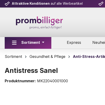
Attraktive Konditionen
auf alle Werbeartikel
m Hauptinhalt springen
Zur Suche springen
Zur Hauptnavigation springen
Sortiment
Express
Neuhei
Sortiment
Gesundheit & Pflege
Anti-Stress-Artik
Antistress Sanel
Produktnummer:
MK22040001000
Bildergalerie überspringen