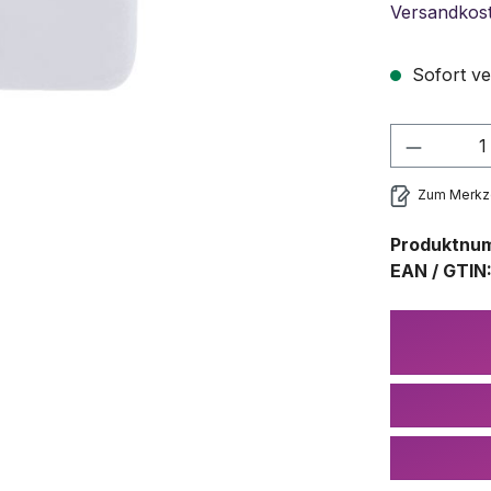
Versandkos
Sofort ve
Produkt
Zum Merkze
Produktnu
EAN / GTIN