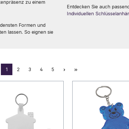
kenpräsenz zu einem
Entdecken Sie auch passen
Individuellen Schlüsselanhän
iedensten Formen und
lten lassen. So eignen sie
Seite
Seite
Seite
Seite
Seite
1
2
3
4
5