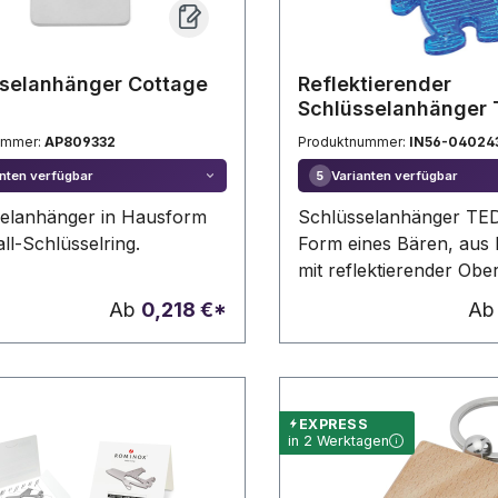
selanhänger Cottage
Reflektierender
Schlüsselanhänger
ummer:
AP809332
Produktnummer:
IN56-04024
nten verfügbar
Varianten verfügbar
5
elanhänger in Hausform
Schlüsselanhänger TED
ll-Schlüsselring.
Form eines Bären, aus 
mit reflektierender Ober
Schlüsselring
Ab
0,218 €*
A
EXPRESS
in 2 Werktagen