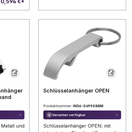
b
0,594 €*
 Ihre
arbige
anhänger
Schlüsselanhänger OPEN
tband
Produktnummer:
IN56-0499088M
Varianten verfügbar
4
 Metall und
Schlüsselanhänger OPEN: mit