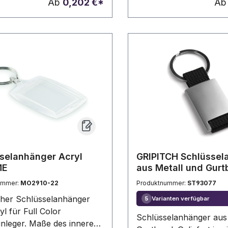
Ab
0,202 €*
A
zum Befestigen von
Eintrittskarten,
Besucherausweisen etc.
Werbung wird auf das f
Kunststoffteil gedruckt.
selanhänger Acryl
GRIPITCH Schlüssel
ME
aus Metall und Gur
ummer:
MO2910-22
Produktnummer:
ST93077
cher Schlüsselanhänger
Varianten verfügbar
5
l für Full Color
Schlüsselanhänger aus
inleger. Maße des inneren