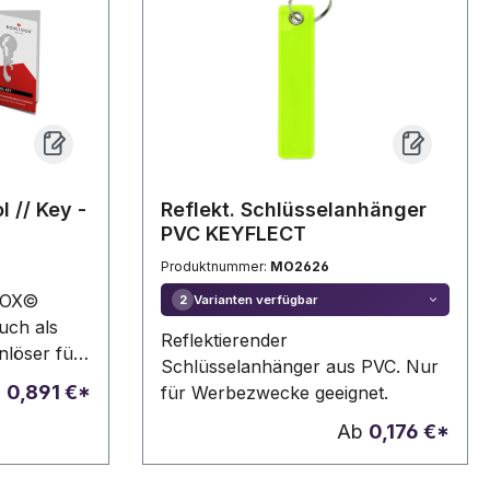
 // Key -
Reflekt. Schlüsselanhänger
PVC KEYFLECT
Produktnummer:
MO2626
NOX©
Varianten verfügbar
2
auch als
Reflektierender
löser für
Schlüsselanhänger aus PVC. Nur
n, leicht
b
0,891 €*
für Werbezwecke geeignet.
rzeugen die
Ab
0,176 €*
ltag.
, inkl.
 und