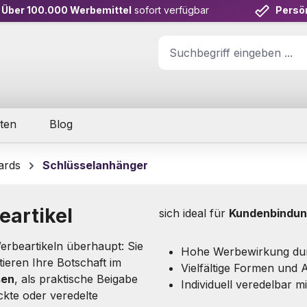
Über 100.000 Werbemittel
sofort verfügbar
Persö
ten
Blog
ards
Schlüsselanhänger
eartikel
sich ideal für
Kundenbindu
erbeartikeln überhaupt: Sie
Hohe Werbewirkung dur
tieren Ihre Botschaft im
Vielfältige Formen und
sen
, als praktische Beigabe
Individuell veredelbar m
uckte oder veredelte