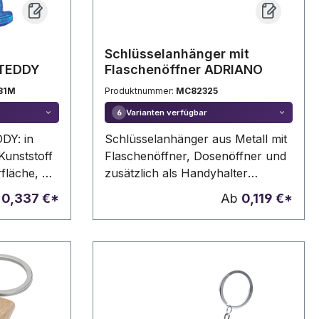
Schlüsselanhänger mit
 TEDDY
Flaschenöffner ADRIANO
31M
Produktnummer:
MC82325
Varianten verfügbar
6
DY: in
Schlüsselanhänger aus Metall mit
Kunststoff
Flaschenöffner, Dosenöffner und
fläche, mit
zusätzlich als Handyhalter
verwendbar. Ihre Werbung wird
b
0,337 €*
Ab
0,119 €*
auf den Anhänger graviert.