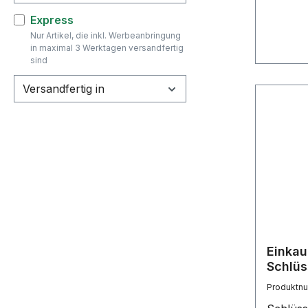
Fotos: 
Filter hinzufügen: Express
Express
Nur Artikel, die inkl. Werbeanbringung
in maximal 3 Werktagen versandfertig
sind
Versandfertig in
Einkau
Schlüs
Produktn