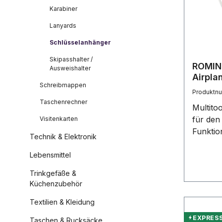
Karabiner
Lanyards
Schlüsselanhänger
Skipasshalter /
ROMINO
Ausweishalter
Airpla
Schreibmappen
(Flugz
Produktn
Taschenrechner
Multito
für den
Visitenkarten
Funktio
Technik & Elektronik
Standa
kundeni
Lebensmittel
und Fun
Trinkgefäße &
100 Stü
Küchenzubehör
verschi
Textilien & Kleidung
verfügb
Schlüss
EXPRES
Taschen & Rucksäcke