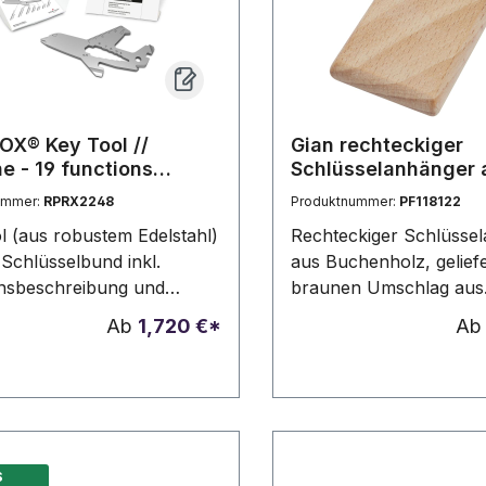
X® Key Tool //
Gian rechteckiger
ne - 19 functions
Schlüsselanhänger 
eug)
Buchenholz
ummer:
RPRX2248
Produktnummer:
PF118122
ol (aus robustem Edelstahl)
Rechteckiger Schlüsse
 Schlüsselbund inkl.
aus Buchenholz, geliefe
nsbeschreibung und
braunen Umschlag aus
rd-Kartonverpackung,
recycletem Kraft-Papier
Ab
1,720 €*
A
ndividuelle Verpackung
Größe des Schlüsselan
ktionsbeschreibung ab
beträgt 5,5 x 3,5 cm. He
ck möglich. In
für Lasergravur.
edenen Standarddesigns
ar. Key Tool als
elanhänger mit 19
S