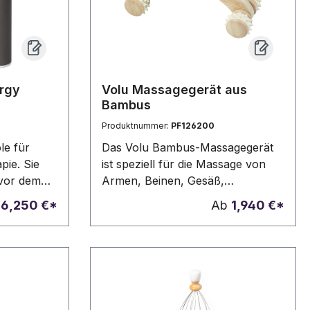
 Englisch
4 Teile. 6
200 mAh
rgy
Volu Massagegerät aus
Bambus
Produktnummer:
PF126200
le für
Das Volu Bambus-Massagegerät
pie. Sie
ist speziell für die Massage von
vor dem
Armen, Beinen, Gesäß,
 nach
Oberschenkeln, Taille und Bauch
6,250 €*
Ab
1,940 €*
nger
konzipiert. Es löst
linderung
Muskelverspannungen,
t hoher
verbessert die Blutzirkulation,
rbeugung
reduziert Neuralgien, beseitigt
setzt
Müdigkeit und trägt zur
ügt über 4
Gesunderhaltung der Muskeln bei.