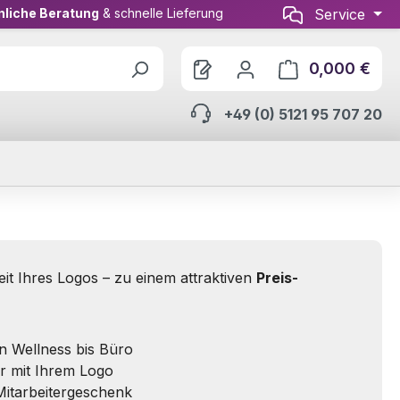
nliche Beratung
& schnelle Lieferung
Service
0,000 €
Ware
+49 (0) 5121 95 707 20
eit Ihres Logos – zu einem attraktiven
Preis-
von Wellness bis Büro
r mit Ihrem Logo
Mitarbeitergeschenk