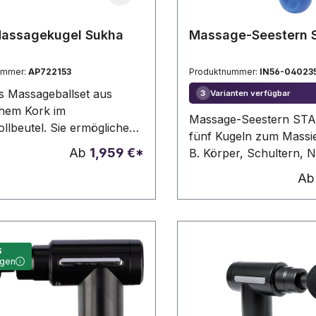
Massagekugel Sukha
Massage-Seestern 
ummer:
AP722153
Produktnummer:
IN56-04023
ges Massageballset aus
Varianten verfügbar
3
chem Kork im
Massage-Seestern STA
lbeutel. Sie ermöglichen
fünf Kugeln zum Massie
h selbst zu massieren und
Ab
1,959 €*
B. Körper, Schultern, 
nungen in verspannten
Rücken und Fußsohlen,
A
n und schwer
Kunststoff
ichen Stellen zu lösen.
S
agen