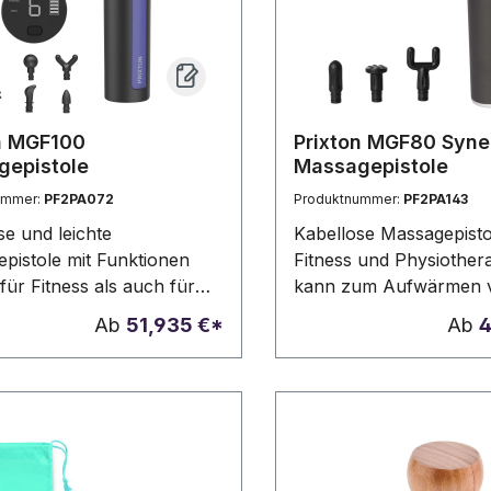
Gebrauchsanweisung in
und Spanisch erhältlich.
Positionen. Batterie 1
n MGF100
Prixton MGF80 Syne
gepistole
Massagepistole
ummer:
PF2PA072
Produktnummer:
PF2PA143
se und leichte
Kabellose Massagepisto
pistole mit Funktionen
Fitness und Physiothera
für Fitness als auch für
kann zum Aufwärmen 
herapie. Sie unterstützt
Training, zur Erholung
Ab
51,935 €*
Ab
4
wärmen vor dem Training,
einem Training mit geri
olung nach einem Training
Intensität, zur Schmerz
riger Intensität oder die
nach einem Training mi
ung von Schmerzen nach
Intensität oder zur Vo
raining mit hoher
von Verletzungen einge
ät. Sie verfügt über 6
werden. Das Gerät verf