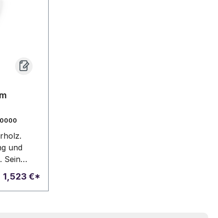
bietet bei voller Ladung bis zu
3,5h Betriebszeit. Der
ergonomische Silikongriff liegt
angenehm in der Hand, während
der integrierte USB-C-Port ein
schnelles und effizientes Aufladen
ermöglicht. Die Kontrollleuchte
informiert Sie über den
Ladezustand und den
em
Betriebsstatus. Das mitgelieferte
USB-C-Kabel besteht aus rTPE.
0000
Hergestellt aus RCS-zertifiziert
rholz.
recyceltem ABS. RCS (Recycled
ng und
Claim Standard) ist ein Standard
. Sein
zur Überprüfung des
gt für eine
Recyclinganteils eines Produkts
b
1,523 €*
ng,
über die gesamte Lieferkette
zrollen
hinweg. Gesamtanteil an
ne
recyceltem Material: 37%
e sorgen,