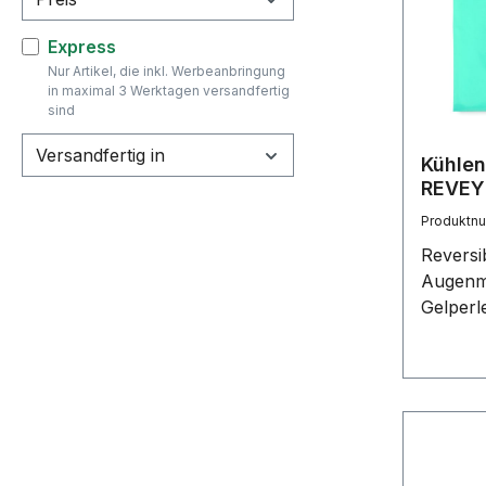
Köpfe f
Massage
Filter hinzufügen: Express
Express
Regione
Nur Artikel, die inkl. Werbeanbringung
Motorle
in maximal 3 Werktagen versandfertig
Umdreh
sind
Geschwi
Versandfertig in
9. Batt
Kühle
14,4 V b
REVEY
Stunden
Produktn
5 bis 6
Reversi
85 dB.
Augenma
Gelperl
Kordelz