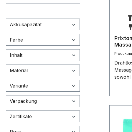
Akkukapazität
Prixto
Farbe
Massa
Produktn
Inhalt
Drahtlo
Massage
Material
sowohl 
Physiot
Variante
das Auf
die Erh
Verpackung
mit nied
Linder
Zertifikate
einem T
Intensit
Preis