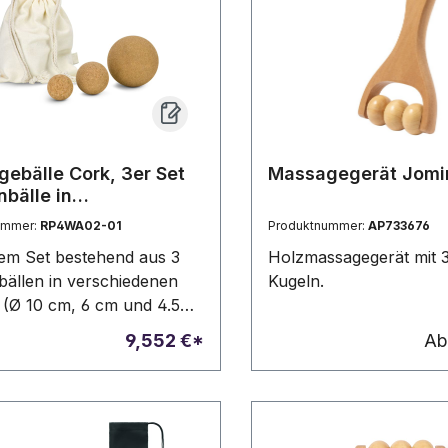
ebälle Cork, 3er Set
Massagegerät Jomi
nbälle in
hiedenen Größen
ummer:
RP4WA02-01
Produktnummer:
AP733676
sem Set bestehend aus 3
Holzmassagegerät mit 3
bällen in verschiedenen
Kugeln.
(Ø 10 cm, 6 cm und 4.5
d Sie bestens ausgestattet,
9,552 €*
A
eln und Faszien bei der
nung zur unterstützen.
e sind dabei vielseitig
bar, z. B. zur Massage,