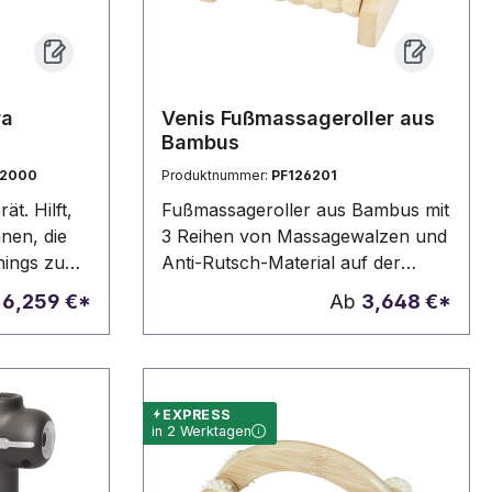
ra
Venis Fußmassageroller aus
Bambus
2000
Produktnummer:
PF126201
t. Hilft,
Fußmassageroller aus Bambus mit
nen, die
3 Reihen von Massagewalzen und
nings zu
Anti-Rutsch-Material auf der
u lösen
Unterseite. Legen Sie das
b
6,259 €*
Ab
3,648 €*
alisieren.
Massagegerät einfach auf den
fen und 4
Boden und bewegen Sie dann
 an
Ihre Füße darüber, um ein
ellen.
angenehmes Entspannungsgefühl
EXPRESS
ladbarer
zu erreichen. Der verwendete
in 2 Werktagen
Ladekabel
Bambus wird nach nachhaltigen
en.
Normen beschafft und produziert.