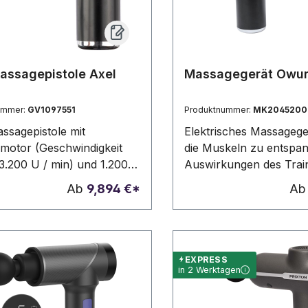
ssagepistole Axel
Massagegerät Owu
ummer:
GV1097551
Produktnummer:
MK2045200
sagepistole mit
Elektrisches Massagegerä
motor (Geschwindigkeit
die Muskeln zu entspan
 3.200 U / min) und 1.200
Auswirkungen des Trai
ku. 5V Eingang und 6
lindern, Spannungen z
Ab
9,894 €*
A
tätsstufen, um die Muskeln
und den Körper zu revit
eren. Individuell pro
Mit zwei Intensitätsstu
n einer Geschenkbox
Köpfen zur Anwendung
, einschließlich 4
verschiedenen Körperst
EXPRESS
eköpfe.
Langlebiger, wiederauf
in 2 Werktagen
1200-mAh-Akku - USB-
im Lieferumfang enthalt