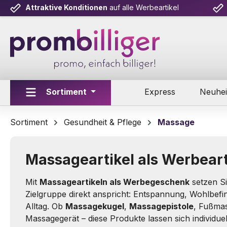
Attraktive Konditionen
auf alle Werbeartikel
m Hauptinhalt springen
Zur Suche springen
Zur Hauptnavigation springen
Sortiment
Express
Neuhei
Sortiment
Gesundheit & Pflege
Massage
Massageartikel als Werbeart
Mit
Massageartikeln als Werbegeschenk
setzen Si
Zielgruppe direkt anspricht: Entspannung, Wohlbefi
Alltag. Ob
Massagekugel
,
Massagepistole
, Fußmas
Massagegerät – diese Produkte lassen sich individue