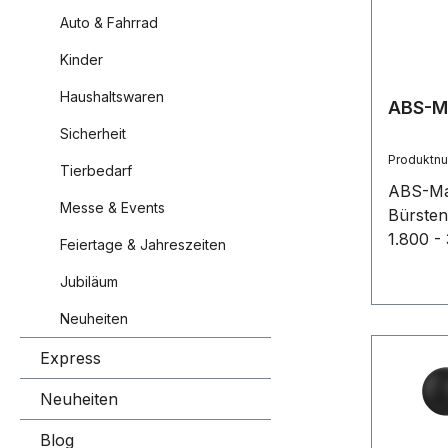
Auto & Fahrrad
Kinder
Haushaltswaren
ABS-Ma
Sicherheit
Produktn
Tierbedarf
ABS-Mas
Messe & Events
Bürsten
1.800 -
Feiertage & Jahreszeiten
mAh Ak
Jubiläum
Intensi
zu massi
Neuheiten
Stück i
Express
verpackt
Massag
Neuheiten
Blog