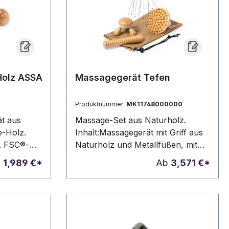
en
Der verwendete Bambus wird
gionen
nach nachhaltigen Normen
n.
beschafft und produziert.
, um jedem
en.
Holz ASSA
Massagegerät Tefen
derstand:
e 2.000 mAh
Produktnummer:
MK11748000000
 Stunden.
t aus
Massage-Set aus Naturholz.
 5
e-Holz.
Inhalt:Massagegerät mit Griff aus
l < 60 dB.
. FSC®-
Naturholz und Metallfüßen, mit
W15.2, FSC-
weichen Gummiendstücken für
b
1,989 €*
Ab
3,571 €*
ein mehr als entspannendes
Erlebnis. Zylinderförmiges
Fußmassagegerät.
Rückenmassagegerät mit 3
Beinen. Massagegerät mit einer