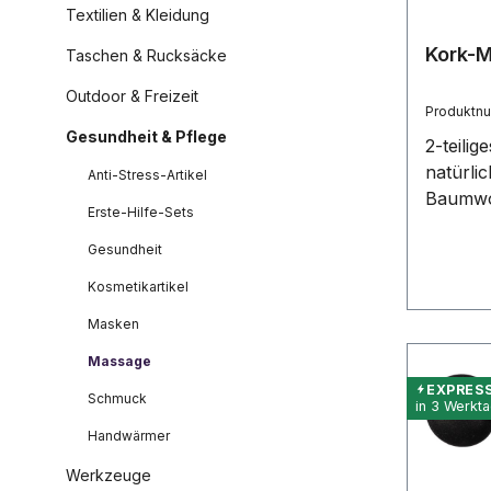
Textilien & Kleidung
Kork-
Taschen & Rucksäcke
Outdoor & Freizeit
Produktn
Gesundheit & Pflege
2-teili
natürli
Anti-Stress-Artikel
Baumwol
Erste-Hilfe-Sets
es, sic
Verspan
Gesundheit
Muskel
Kosmetikartikel
zugängl
Masken
Massage
EXPRES
Schmuck
in 3 Werkt
Handwärmer
Werkzeuge