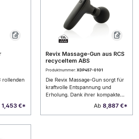
Vielzahl von Massagepunkten.
Passende Tasche mit
Kordelzugverschluss und
verstellbarem Ball. Präsentiert in
einer individuellen Kraft-Design-
Box.4 Teile. Non-Woven Etui
r
Revix Massage-Gun aus RCS
recyceltem ABS
Produktnummer:
XDP457-0101
 rollenden
Die Revix Massage-Gun sorgt für
kraftvolle Entspannung und
Erholung. Dank ihrer kompakten
Größe und ihrem geringen
b
1,453 €*
Ab
8,887 €*
Gewicht eignet sie sich perfekt für
die Erholung unterwegs oder für
den Gebrauch zu Hause. Der
leistungsstarke Lithium-Akku