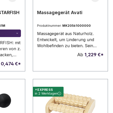
STARFISH
Massagegerät Avati
51M
Produktnummer:
MK20561000000
Massagegerät aus Naturholz.
Entwickelt, um Linderung und
RFISH: mit
Wohlbefinden zu bieten. Sein
ren von z.
ergonomischer Griff sorgt für eine
Ab
1,229 €*
Nacken,
komfortable Handhabung,
 aus
b
0,474 €*
während seine vier Holzkugeln
effizient sind und für eine
revitalisierende Massage sorgen,
die Muskelverspannungen löst.
Präsentiert in einer individuellen
EXPRESS
in 2 Werktagen
Kraft-Designbox.