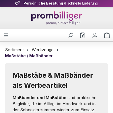
Attraktive Konditionen
Persönliche Beratung
& schnelle Lieferung
auf alle Werbeartikel
Zum Hauptinhalt springen
W
Sortiment
Werkzeuge
Maßstäbe / Maßbänder
Maßstäbe & Maßbänder
als Werbeartikel
Maßbänder und Maßstäbe
sind praktische
Begleiter, die im Alltag, im Handwerk und in
der Schneiderei immer wieder zum Einsatz