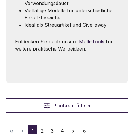
Verwendungsdauer
Vielfältige Modelle für unterschiedliche
Einsatzbereiche
Ideal als Streuartikel und Give-away
Entdecken Sie auch unsere
Multi-Tools
für
weitere praktische Werbeideen.
Produkte filtern
Seite
Seite
Seite
Seite
1
2
3
4