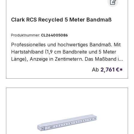
Clark RCS Recycled 5 Meter Bandmaß
Produktnummer:
CL264005086
Professionelles und hochwertiges Bandmaß. Mit
Hartstahlband (1,9 cm Bandbreite und 5 Meter
Länge), Anzeige in Zentimetern. Das Maßband ist
mit einem extra verstärkten Endhaken mit 2
Ab
2,761 €*
Magneten ausgestattet. Das Bandmaß ist in
einem griffigen, robusten Gehäuse aus
recyceltem ABS untergebracht. Mit Gürtelclip
aus Metall und praktischer Handschlaufe.
Geeicht nach europäischen Normen. RCS-
zertifiziert. Gesamtes recyceltes Material: 15%.