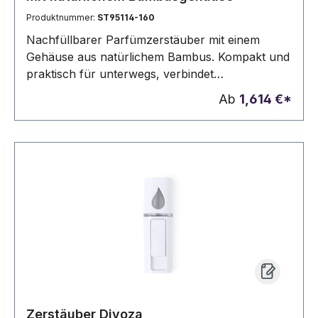
Produktnummer:
ST95114-160
Nachfüllbarer Parfümzerstäuber mit einem
Gehäuse aus natürlichem Bambus. Kompakt und
praktisch für unterwegs, verbindet
Nachhaltigkeit mit Alltagstauglichkeit.
Ab
1,614 €*
Fassungsvermögen 10 ml. Wird in einer
Geschenkbox geliefert. Da das Produkt aus
natürlichen Materialien hergestellt wird, können
Farbe des Produkts sowie das Druckergebnis
von Produkt zu Produkt unterschiedlich sein.
ø20 x 95 mm | Box: 25 x 25 x 105 mm
Zerstäuber Diyoza