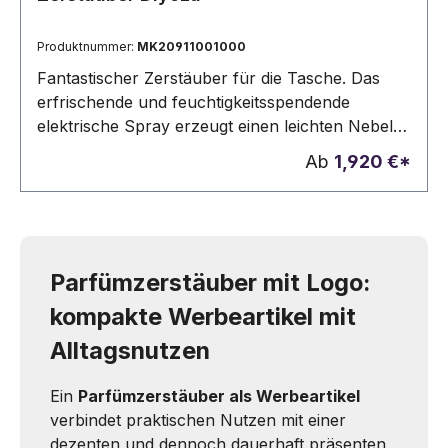
Produktnummer:
MK20911001000
Fantastischer Zerstäuber für die Tasche. Das
erfrischende und feuchtigkeitsspendende
elektrische Spray erzeugt einen leichten Nebel,
der durch Schieben der Schutzkappe auf die
Ab
1,920 €*
Haut gesprüht wird. Nachfüllbarer 15-ml-
Behälter mit Schraubverschluss,
Füllstandsanzeige und elegantem lila Licht.
Verspiegelter Deckel. Stromversorgung durch
250-mAh-Akku, inkl. Kabel. Einzeln verpackt.Led
Parfümzerstäuber mit Logo:
Lichter. 15 ml. Batterie 250 mAh
kompakte Werbeartikel mit
Alltagsnutzen
Ein
Parfümzerstäuber als Werbeartikel
verbindet praktischen Nutzen mit einer
dezenten und dennoch dauerhaft präsenten