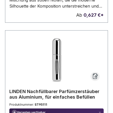
Mischung aus süßen Noten, die die moderne
Silhouette der Komposition unterstreichen und
ein umarmendes Gefühl vermitteln.
Ab
0,627 €*
Nachfüllbarer 20-ml-Sprühflakon mit
transparentem Verschluss. Präsentiert in einer
hochwertigen Designbox.20 ml. Wiederaufladbar
LINDEN Nachfüllbarer Parfümzerstäuber
aus Aluminium, für einfaches Befüllen
Produktnummer:
ST95111
Varianten verfügbar
4