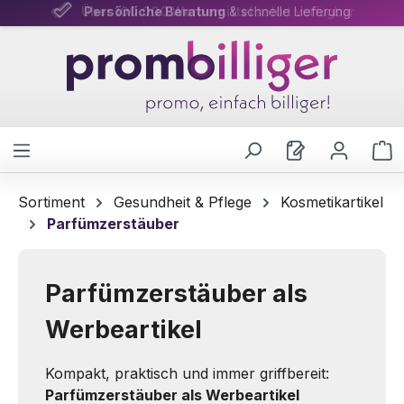
Persönliche Beratung
& schnelle Lieferung
Zum Hauptinhalt springen
W
Sortiment
Gesundheit & Pflege
Kosmetikartikel
Parfümzerstäuber
Parfümzerstäuber als
Werbeartikel
Kompakt, praktisch und immer griffbereit:
Parfümzerstäuber als Werbeartikel