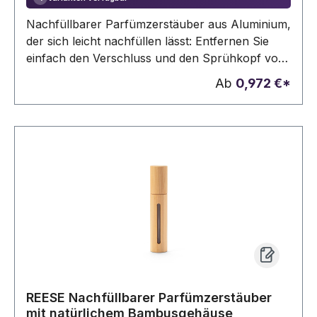
Nachfüllbarer Parfümzerstäuber aus Aluminium,
der sich leicht nachfüllen lässt: Entfernen Sie
einfach den Verschluss und den Sprühkopf von
der Parfümflasche, stecken Sie den Stiel in das
Ab
0,972 €*
Ventil am Boden und pumpen Sie, um ihn zu
befüllen. Der Zerstäuber verfügt über ein
durchsichtiges Fenster, durch das Sie den
Füllstand leicht kontrollieren können. Schlank,
kompakt und reisefreundlich.
Fassungsvermögen 5 ml. Wird in einer
Geschenkbox geliefert. ø15 x 77 mm | Box: 20 x
20 x 84 mm
REESE Nachfüllbarer Parfümzerstäuber
mit natürlichem Bambusgehäuse