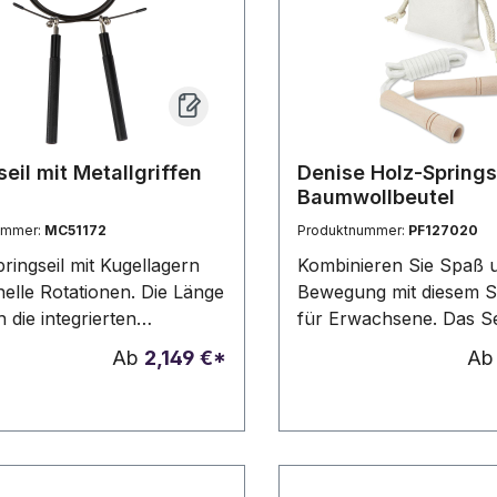
seil mit Metallgriffen
Denise Holz-Springs
Baumwollbeutel
ummer:
MC51172
Produktnummer:
PF127020
ringseil mit Kugellagern
Kombinieren Sie Spaß 
nelle Rotationen. Die Länge
Bewegung mit diesem Sp
h die integrierten
für Erwachsene. Das Sei
rauben individuell
Baumwolle und die Griff
Ab
2,149 €*
A
bar. Die Griffe sind aus
Buchenholz gefertigt. D
tigem Edelstahl gefertigt,
des Seils beträgt 310 c
lseil ist mit einer
Erwachsene mit einer
mmantelung ausgestattet.
Körpergröße von bis z
rbung lasern wir auf einen
problemlos hüpfen kön