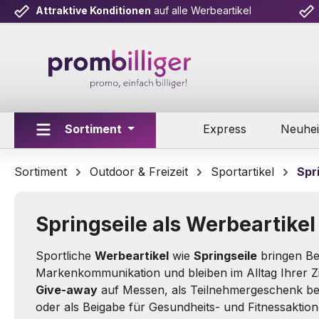
Attraktive Konditionen
auf alle Werbeartikel
m Hauptinhalt springen
Zur Suche springen
Zur Hauptnavigation springen
Sortiment
Express
Neuhei
Sortiment
Outdoor & Freizeit
Sportartikel
Spr
Springseile als Werbeartikel
Sportliche
Werbeartikel
wie
Springseile
bringen Be
Markenkommunikation und bleiben im Alltag Ihrer Zi
Give-away
auf Messen, als Teilnehmergeschenk be
oder als Beigabe für Gesundheits- und Fitnessaktion