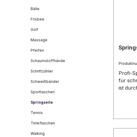
Bälle
Frisbee
Golf
Massage
Spring
Pfeifen
Schaumstoffhände
Produktn
Schrittzähler
Profi-Sp
für sch
Schweißbänder
ist durc
Sporttaschen
Stellsch
einstell
Springseile
hochwer
Tennis
das Stah
Trinkflaschen
Schutzu
Ihre We
Walking