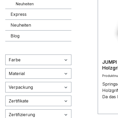
Neuheiten
Express
Neuheiten
Blog
Farbe
JUMPI 
Holzgr
Material
Produktn
Springse
Verpackung
Holzgrif
Da das 
Zertifikate
Material
können 
Zertifizierung
das Dru