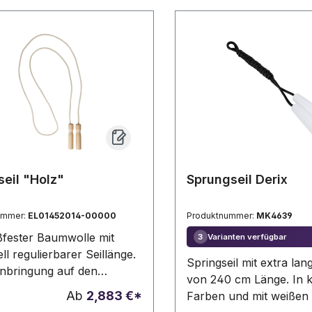
ukt unterschiedlich sein.
Kordelzugverschluss, he
ø40 x 80 mm | Seil: 2200
aus recyceltem Kunststo
Wiederverwendung vo
Kunststoffabfällen zu 
zur Nachhaltigkeit des 
beizutragen. Unverwec
RPET-Etikett auf die
Hülle.Einstellbar. Poly
Etui
seil "Holz"
Sprungseil Derix
ummer:
EL01452014-00000
Produktnummer:
MK4639
ßfester Baumwolle mit
Varianten verfügbar
3
ell regulierbarer Seillänge.
Springseil mit extra lan
nbringung auf den
von 240 cm Länge. In k
fen möglich. Farbige Griffe
Ab
2,883 €*
Farben und mit weißen G
rage.