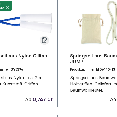
Griffe (12 x 2,5 cm) sind
S
agen
ergonomisch geformt u
gut in der Hand. Wird m
Aufbewahrungsbeutel 
Baumwolle (18 x 13 cm) 
Die Lasergravur wird al
nachhaltige
Dekorationsmöglichkeit
empfohlen.
seil aus Nylon Gillian
Springseil aus Baum
JUMP
ummer:
GV5396
Produktnummer:
MO6140-13
eil aus Nylon, ca. 2 m
Springseil aus Baumwol
t Kunststoff-Griffen.
Holzgriffen. Geliefert im
Baumwollbeutel.
Ab
0,747 €*
A