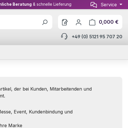
nliche Beratung
& schnelle Lieferung
Service
0,000 €
Ware
+49 (0) 5121 95 707 20
tikel, der bei Kunden, Mitarbeitenden und
mt.
Messe, Event, Kundenbindung und
Ihre Marke