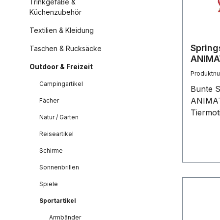
Trinkgefäße &
Küchenzubehör
Textilien & Kleidung
Spring
Taschen & Rucksäcke
ANIMAT
Outdoor & Freizeit
Preis 
Produktn
Campingartikel
Bunte S
ANIMAT
Fächer
Tiermot
Natur / Garten
Giraffe)
Reiseartikel
sortiert
Schirme
Sonnenbrillen
Spiele
Sportartikel
Armbänder