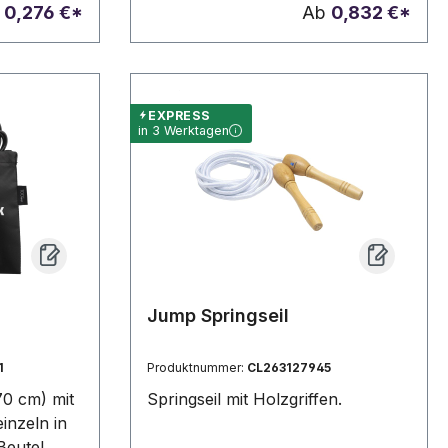
iegen.
Hand liegen. Präsentiert in
b
0,276 €*
Ab
0,832 €*
tem
eingerolltem Zustand.
EXPRESS
in 3 Werktagen
Jump Springseil
1
Produktnummer:
CL263127945
70 cm) mit
Springseil mit Holzgriffen.
einzeln in
Beutel