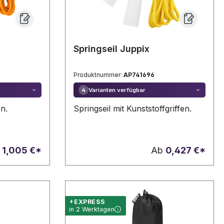
Springseil Juppix
Produktnummer:
AP741696
Varianten verfügbar
4
en.
Springseil mit Kunststoffgriffen.
b
1,005 €*
Ab
0,427 €*
EXPRESS
in 2 Werktagen