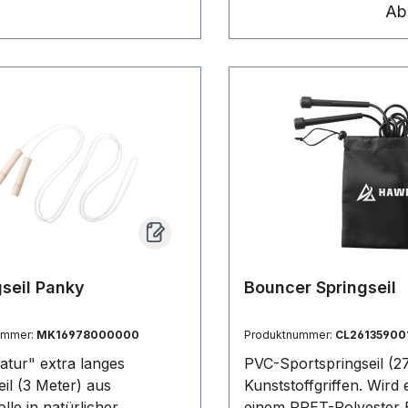
angenehm in der Hand l
A
Präsentiert in eingeroll
Zustand.
seil Panky
Bouncer Springseil
ummer:
MK16978000000
Produktnummer:
CL26135900
Natur" extra langes
PVC-Sportspringseil (2
eil (3 Meter) aus
Kunststoffgriffen. Wird 
le in natürlicher
einem RPET-Polyester 