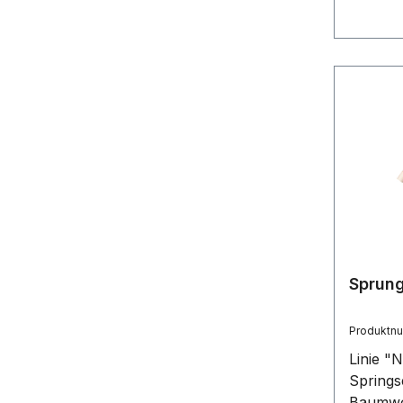
Sprung
Produktn
Linie "
Springs
Baumwol