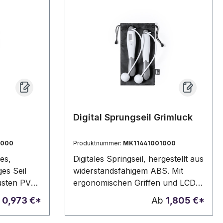
Digital Sprungseil Grimluck
2000
Produktnummer:
MK11441001000
es,
Digitales Springseil, hergestellt aus
ges Seil
widerstandsfähigem ABS. Mit
busten PVC-
ergonomischen Griffen und LCD-
onomischen
Display mit Einstelltasten.
b
0,973 €*
Ab
1,805 €*
ET-
Präsentiert in einer RPET-
Polyestertasche mit