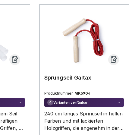
rgestellt
Kordelzugverschluss, hergestellt
ff, um die
aus recyceltem Kunststoff, um die
n
Wiederverwendung von
fördern und
Kunststoffabfällen zu fördern und
Planeten
einen Beitrag zur Nachhaltigkeit
hselbares
unseres Planeten zu leisten.
Unverwechselbares RPET-Etikett
ester RPET
auf dem Etui. Batteriebetrieben
(Knopfzellenbatterien
enthalten).Polyester RPET Etui.
Knopfzelle Inklusive
Sprungseil Galtax
Produktnummer:
MK5904
Varianten verfügbar
4
gem Seil
240 cm langes Springseil in hellen
räftigen
Farben und mit lackierten
riffen, die
Holzgriffen, die angenehm in der