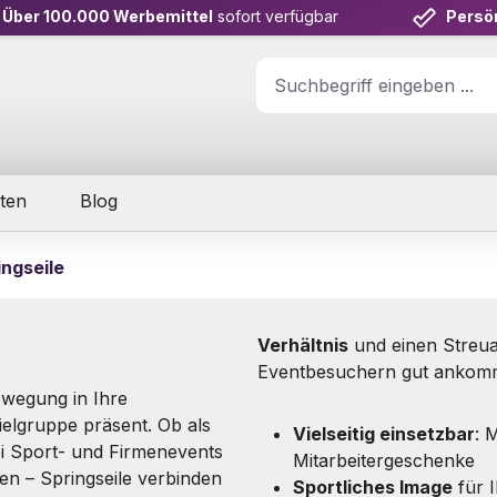
Über 100.000 Werbemittel
sofort verfügbar
Persö
ten
Blog
ingseile
Verhältnis
und einen Streuar
Eventbesuchern gut ankom
wegung in Ihre
elgruppe präsent. Ob als
Vielseitig einsetzbar
: 
i Sport- und Firmenevents
Mitarbeitergeschenke
en – Springseile verbinden
Sportliches Image
für 