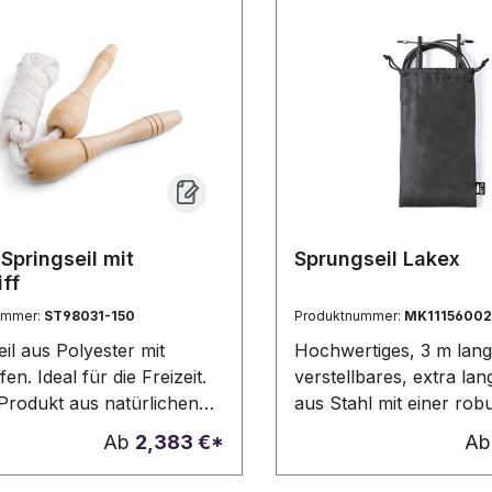
Springseil mit
Sprungseil Lakex
iff
ummer:
ST98031-150
Produktnummer:
MK1115600
il aus Polyester mit
Hochwertiges, 3 m lang
fen. Ideal für die Freizeit.
verstellbares, extra lan
Produkt aus natürlichen
aus Stahl mit einer ro
ien hergestellt wird,
Beschichtung. Mit erg
Ab
2,383 €*
A
Farbe des Produkts sowie
Griffen und in einer RP
ckergebnis von Produkt
Polyesterhülle mit