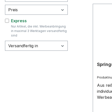
zu Prod
Preis
Griff: 
mm
Filter hinzufügen: Express
Express
Nur Artikel, die inkl. Werbeanbringung
in maximal 3 Werktagen versandfertig
sind
Versandfertig in
Spring
Produktn
Aus rei
individu
Werbea
Holzgrif
auf Anf