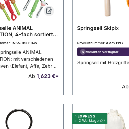
seile ANIMAL
Springseil Skipix
ION, 4-fach sortiert,
pro Stück
ummer:
IN56-0501049
Produktnummer:
AP721197
pringseile ANIMAL
Varianten verfügbar
4
ION: mit verschiedenen
Springseil mit Holzgriff
iven (Elefant, Affe, Zebra,
 am Holzgriff, 4-fach
Ab
1,623 €*
A
EXPRESS
in 2 Werktagen