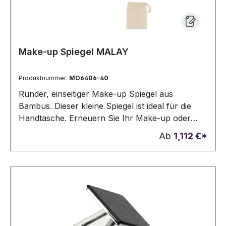
Make-up Spiegel MALAY
Produktnummer:
MO6406-40
Runder, einseitiger Make-up Spiegel aus
Bambus. Dieser kleine Spiegel ist ideal für die
Handtasche. Erneuern Sie Ihr Make-up oder
kontrollieren Sie kurz Ihr Aussehen. Er wird in
Ab
1,112 €*
einem Baumwollbeutel mit Kordelzug geliefert.
Da Bambus ein natürliches Material ist, können
Farbton und Maße pro Artikel variieren. Dies
kann zu Abweichungen im Ergebnis der
Veredlung führen. FSC®-certified | FSC 100%,
N5.7, FSC-C213206