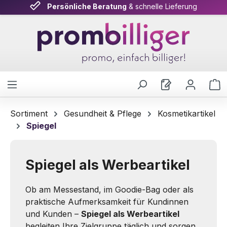
Persönliche Beratung
& schnelle Lieferung
Zum Hauptinhalt springen
W
Sortiment
Gesundheit & Pflege
Kosmetikartikel
Spiegel
Spiegel als Werbeartikel
Ob am Messestand, im Goodie-Bag oder als
praktische Aufmerksamkeit für Kundinnen
und Kunden –
Spiegel als Werbeartikel
begleiten Ihre Zielgruppe täglich und sorgen