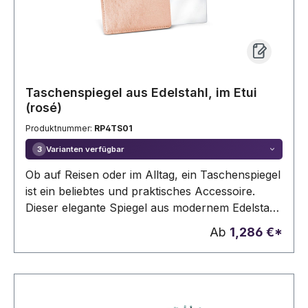
Taschenspiegel aus Edelstahl, im Etui
(rosé)
Produktnummer:
RP4TS01
Varianten verfügbar
3
Ob auf Reisen oder im Alltag, ein Taschenspiegel
ist ein beliebtes und praktisches Accessoire.
Dieser elegante Spiegel aus modernem Edelstahl
wurde in Form und Größe einer Kreditkarte
Ab
1,286 €*
nachempfunden und passt dementsprechend
praktisch in jede Geldbörse und Smartphone-
Hülle mit Kartenfach. Das glänzende PU-Etui ist
erhältlich in verschiedenen Farben und schützt
den Spiegel vor Kratzern oder Staub und wirkt