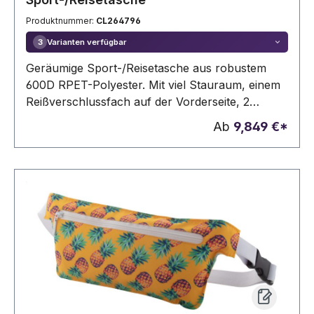
Produktnummer:
CL264796
Varianten verfügbar
3
Geräumige Sport-/Reisetasche aus robustem
600D RPET-Polyester. Mit viel Stauraum, einem
Reißverschlussfach auf der Vorderseite, 2
Griffen und verstellbaren Schulterriemen. GRS-
Ab
9,849 €*
zertifiziert. Recyceltes Material insgesamt: 98%.
Fassungsvermögen ca. 35 Liter.