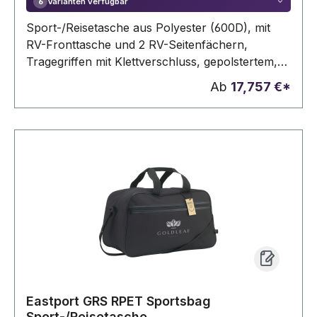
Varianten verfügbar
6
Sport-/Reisetasche aus Polyester (600D), mit
RV-Fronttasche und 2 RV-Seitenfächern,
Tragegriffen mit Klettverschluss, gepolstertem,
verstellbarem Schultergurt und Zipper mit
Ab
17,757 €*
Zugband.
Eastport GRS RPET Sportsbag
Sport-/Reisetasche