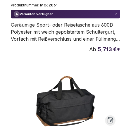
Produktnummer:
MC62061
Varianten verfügbar
4
Geräumige Sport- oder Reisetasche aus 600D
Polyester mit weich gepolstertem Schultergurt,
Vorfach mit Reißverschluss und einer Füllmenge
von 54 Litern. Ihre Werbung drucken wir
Ab
5,713 €*
zentriert auf die Vortasche zwischen den
schwarzen Streifen.