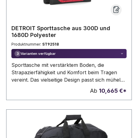
DETROIT Sporttasche aus 300D und
1680D Polyester
Produktnummer:
ST92518
Varianten verfügbar
3
Sporttasche mit verstärktem Boden, die
Strapazierfähigkeit und Komfort beim Tragen
vereint. Das vielseitige Design passt sich mühelos
verschiedenen Routinen und Anforderungen an
Ab
10,665 €*
und verfügt über eine Seitentasche für Schuhe.
Außenmaterial: 300D und 1680D
PolyesterVolumen (L): 35Fächer: 1
HauptfachAußenfächer: 1 Fronttasche mit
Reißverschluss und 2 Seitentaschen, eine aus
Netzmaterial und die andere für Schuhe mit