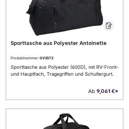
ReißverschlussZusätzliche Merkmale:
verstellbarer und abnehmbarer Schulterriemen
mit gepolsterter Verstärkung 550 x 300 x 250
mm
Sporttasche aus Polyester Antoinette
Produktnummer:
GV3572
Sporttasche aus Polyester (600D), mit RV-Front-
und Hauptfach, Tragegriffen und Schultergurt.
Ab
9,061 €*