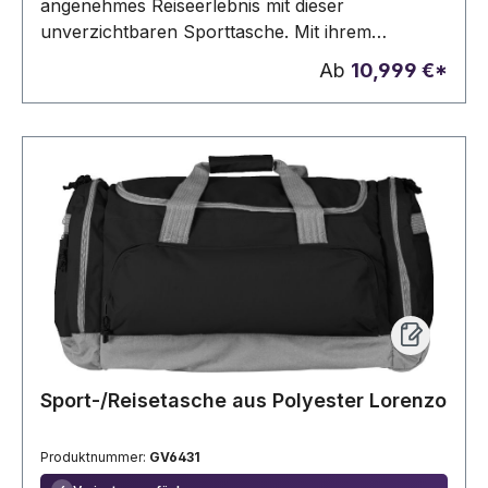
angenehmes Reiseerlebnis mit dieser
unverzichtbaren Sporttasche. Mit ihrem
cleveren, packbaren Design passt diese
Ab
10,999 €*
Sporttasche problemlos in die integrierte Tasche
und ist damit eine ideale, platzsparende Lösung
für Ihre Reisen. Sie ist federleicht und wiegt nur
wenige Gramm, so dass Sie alles Notwendige
einpacken können, ohne Ihr Gepäck zusätzlich
zu belasten. Hergestellt aus 100% recyceltem
Polyester, das mit dem AWARE™-Tracer
versehen ist. 2% des Erlöses jedes verkauften
Aware™-Produkts werden an Water. org
gespendet. PVC-frei.
Sport-/Reisetasche aus Polyester Lorenzo
Produktnummer:
GV6431