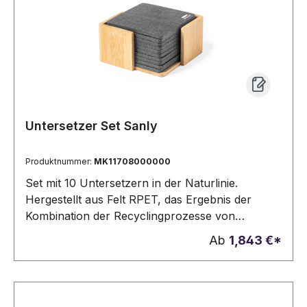
Untersetzer Set Sanly
Produktnummer:
MK11708000000
Set mit 10 Untersetzern in der Naturlinie.
Hergestellt aus Felt RPET, das Ergebnis der
Kombination der Recyclingprozesse von
Kunststoffmaterialien mit der tausendjährigen
Ab
1,843 €*
Technik der Filzherstellung, was zu einem Öko-
Trendmaterial führt, das nicht nur recycelten
Ursprungs ist, sondern auch recycelbar ist.
Bambusständer und Untersetzer mit RPET-Logo.