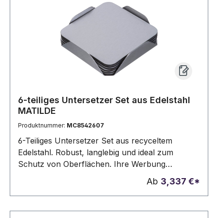
Das Set wird in einer individuellen Box mit
Kraftpapier-Design präsentiert.10 Stück
6-teiliges Untersetzer Set aus Edelstahl
MATILDE
Produktnummer:
MC8542607
6-Teiliges Untersetzer Set aus recyceltem
Edelstahl. Robust, langlebig und ideal zum
Schutz von Oberflächen. Ihre Werbung
gravieren wir auf alle Untersetzer.
Ab
3,337 €*