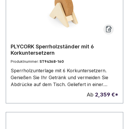
PLYCORK Sperrholzständer mit 6
Korkuntersetzern
Produktnummer:
ST94368-160
Sperrholzunterlage mit 6 Korkuntersetzern.
Genießen Sie Ihr Getränk und vermeiden Sie
Abdrücke auf dem Tisch. Geliefert in einer
Geschenkschachtel aus Kraftpapier. Da das
Ab
2,359 €*
Produkt aus natürlichen Materialien hergestellt
wird, können Farbe des Produkts sowie das
Druckergebnis von Produkt zu Produkt
unterschiedlich sein. 140 x 92 x 78 mm