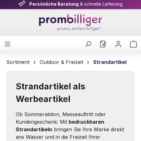
Attraktive Konditionen
Persönliche Beratung
& schnelle Lieferung
auf alle Werbeartikel
Zum Hauptinhalt springen
W
Sortiment
Outdoor & Freizeit
Strandartikel
Strandartikel als
Werbeartikel
Ob Sommeraktion, Messeauftritt oder
Kundengeschenk: Mit
bedruckbaren
Strandartikeln
bringen Sie Ihre Marke direkt
ans Wasser und in die Freizeit Ihrer