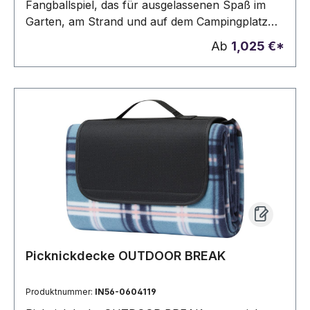
Fangballspiel, das für ausgelassenen Spaß im
Garten, am Strand und auf dem Campingplatz
sorgt. Der leuchtende Ball blinkt beim Werfen
Ab
1,025 €*
blau und rot, was für einen auffälligen Effekt
sorgt – so ist Spielspaß auch nach Einbruch der
Dunkelheit garantiert. Ideal für Freizeit- und
Urlaubsaktivitäten im Freien bietet das Flicka ein
fesselndes, einfach zu spielendes Spiel mit
starker visueller Wirkung.
Picknickdecke OUTDOOR BREAK
Produktnummer:
IN56-0604119