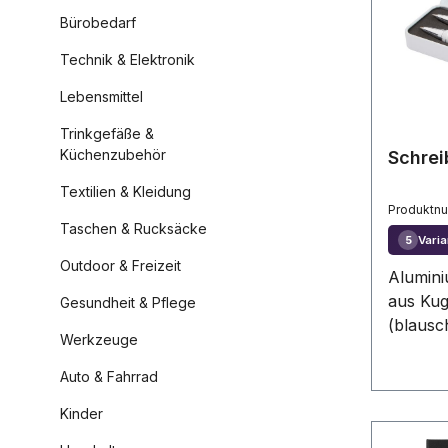
Bürobedarf
Technik & Elektronik
Lebensmittel
Trinkgefäße &
Küchenzubehör
Schrei
Textilien & Kleidung
Produktn
Taschen & Rucksäcke
Varia
5
Outdoor & Freizeit
Alumini
aus Kug
Gesundheit & Pflege
(blausc
Werkzeuge
Druckbl
Metallet
Auto & Fahrrad
Kinder