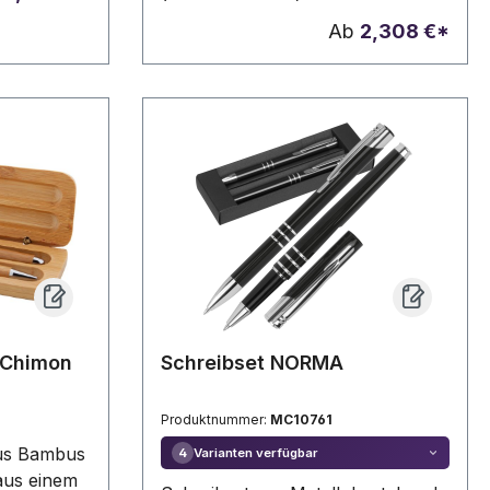
2 mm
Karton.
Druckbleistift (0,7mm). Einzeln in
Ab
2,308 €*
schwarzer Geschenkbox.
 Chimon
Schreibset NORMA
Produktnummer:
MC10761
aus Bambus
Varianten verfügbar
4
aus einem