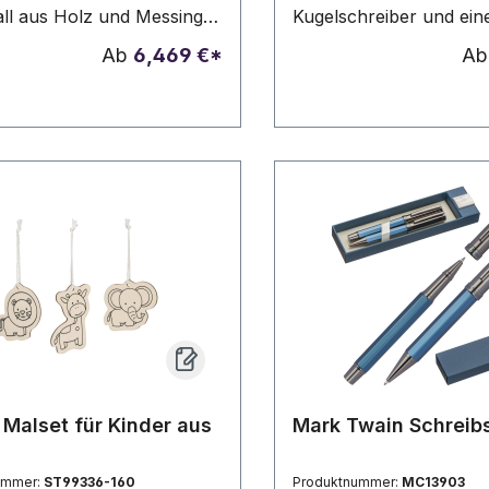
all aus Holz und Messing.
Kugelschreiber und ei
pen können als
Rollerball, verpackt in 
Ab
6,469 €*
A
erung hinten auf die
Bambus-Geschenkbox,
geräte aufgeschraubt
blauschreibend.
Geliefert wird das Set in
artonverpackung. Ihre
 wird auf beide
geräte graviert
preis für beide
geräte).
Malset für Kinder aus
Mark Twain Schreib
ummer:
ST99336-160
Produktnummer:
MC13903