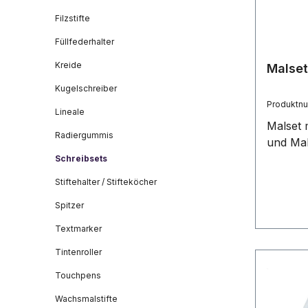
Filzstifte
Füllfederhalter
Kreide
Malset
Kugelschreiber
Produktn
Lineale
Malset m
Radiergummis
und Ma
Schreibsets
Stiftehalter / Stifteköcher
Spitzer
Textmarker
Tintenroller
Touchpens
Wachsmalstifte