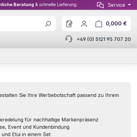
nliche Beratung
& schnelle Lieferung
Service
0,000 €
Ware
+49 (0) 5121 95 707 20
stalten Sie Ihre Werbebotschaft passend zu Ihrem
eredelung für nachhaltige Markenpräsenz
sse, Event und Kundenbindung
und Etui in einem Set