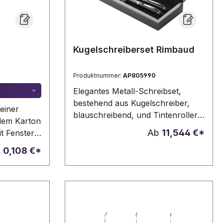
Kugelschreiberset Rimbaud
Produktnummer:
AP805990
Elegantes Metall-Schreibset,
bestehend aus Kugelschreiber,
 einer
blauschreibend, und Tintenroller.
dem Karton
Einzeln in schwarzer
Ab
11,544 €*
t Fenster.
Geschenkbox. André Philippe
b
0,108 €*
Markenprodukt.
r in
Minen in
gen