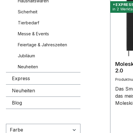
Haushaltswaren
EXPRES
in 2 Werkt
Sicherheit
Tierbedarf
Messe & Events
Feiertage & Jahreszeiten
Jubiläum
Molesk
Neuheiten
2.0
Express
Produktn
Das Sma
Neuheiten
das mei
Blog
Moleski
liniert)
magneti
Nachfül
Farbe
erkannt