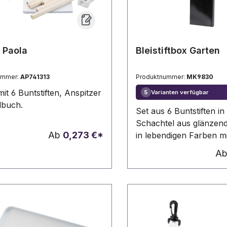
 Paola
Bleistiftbox Garten
ummer:
AP741313
Produktnummer:
MK9830
it 6 Buntstiften, Anspitzer
Varianten verfügbar
5
lbuch.
Set aus 6 Buntstiften in
Schachtel aus glänzen
Ab
0,273 €*
in lebendigen Farben mi
Hölzerne Stifte mit
A
zylinderförmigem Körpe
glänzenden Farben mit 
verschiedenen lebendi
Farben.6 Stifte