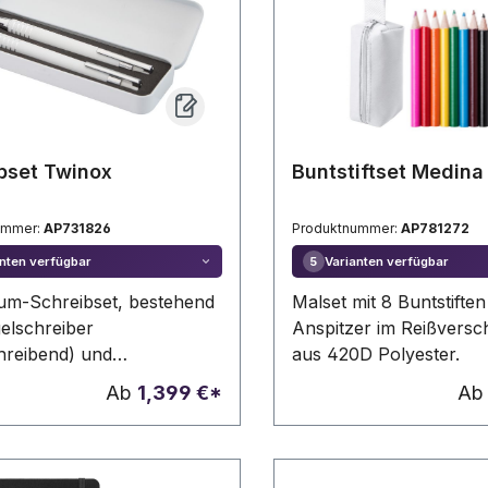
bset Twinox
Buntstiftset Medina
ummer:
AP731826
Produktnummer:
AP781272
nten verfügbar
Varianten verfügbar
5
um-Schreibset, bestehend
Malset mit 8 Buntstifte
elschreiber
Anspitzer im Reißversch
hreibend) und
aus 420D Polyester.
eistift (0,7mm) im
Ab
1,399 €*
A
ui.