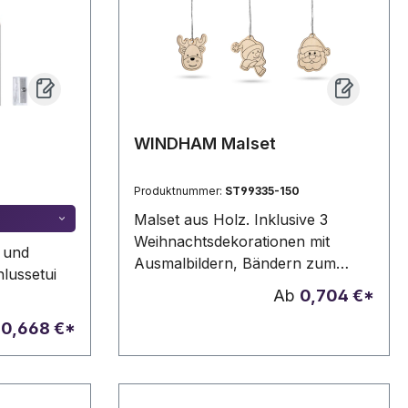
WINDHAM Malset
Produktnummer:
ST99335-150
Malset aus Holz. Inklusive 3
Weihnachtsdekorationen mit
n und
Ausmalbildern, Bändern zum
lussetui
Aufhängen und 4 Buntstiften. Da
Ab
0,704 €*
das Produkt aus natürlichen
b
0,668 €*
Materialien hergestellt wird,
können Farbe des Produkts sowie
das Druckergebnis von Produkt
zu Produkt unterschiedlich sein.