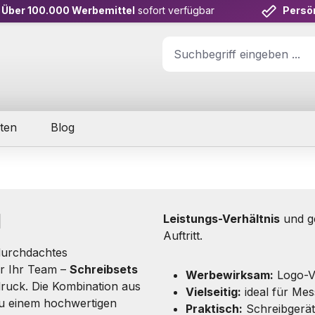
Über 100.000 Werbemittel
sofort verfügbar
Persö
ten
Blog
l
Leistungs-Verhältnis
und ge
Auftritt.
durchdachtes
ür Ihr Team –
Schreibsets
Werbewirksam:
Logo-V
druck. Die Kombination aus
Vielseitig:
ideal für Me
zu einem hochwertigen
Praktisch:
Schreibgerät 