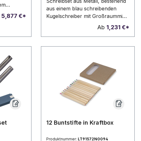
Schreibset aus Metall, bestehend
nem
aus einem blau schreibenden
einer
b
5,877 €*
Kugelschreiber mit Großraummine
und einem Rollerball. Ihre
Ab
1,231 €*
Werbung wird rechts von Clip
gelasert und versteht sich für
beide Schreibgeräte.
set
12 Buntstifte in Kraftbox
Produktnummer:
LT91572N0094