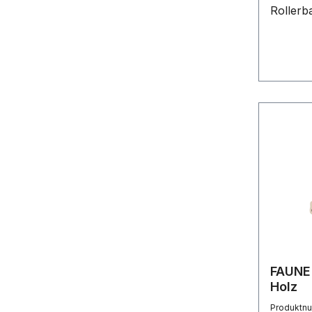
Rollerb
Die Kap
Verläng
Schreib
werden. 
einer K
Werbung
Schreib
(Gravur
Schreib
FAUNE 
Holz
Produktn