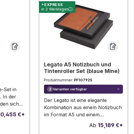
122 x 94 x 14 mm
EXPRESS
in 2 Werktagen
Legato A5 Notizbuch und
Tintenroller Set (blaue Mine)
Produktnummer:
PF107925
e-Set in
Varianten verfügbar
2
 In der
Der Legato ist eine elegante
den sich
Kombination aus einem Notizbuch
chiedenen
b
0,455 €*
im Format A5 und einem
auch
Tintenroller. Der Tintenroller hat
Ab
15,189 €*
önnen.
einen oberen Schaft aus