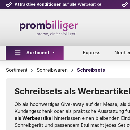
Attraktive Konditionen
auf alle Werbeartikel
m Hauptinhalt springen
Zur Suche springen
Zur Hauptnavigation springen
Sortiment
Express
Neuhei
Sortiment
Schreibwaren
Schreibsets
Schreibsets als Werbeartike
Ob als hochwertiges Give-away auf der Messe, als 
Kundengeschenk oder als praktische Ausstattung f
als Werbeartikel
hinterlassen einen bleibenden Ein
Schreibgerät und passendem Etui macht jedes Set 