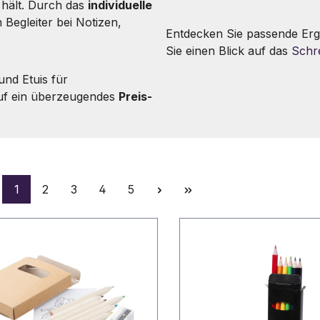
r hält. Durch das
individuelle
Begleiter bei Notizen,
Entdecken Sie passende Er
Sie einen Blick auf das
Schre
und Etuis für
auf ein überzeugendes
Preis-
Seite
Seite
Seite
Seite
Seite
1
2
3
4
5