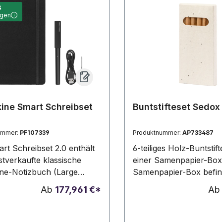
S
agen
ine Smart Schreibset
Buntstifteset Sedox
ummer:
PF107339
Produktnummer:
AP733487
rt Schreibset 2.0 enthält
6-teiliges Holz-Buntstift
stverkaufte klassische
einer Samenpapier-Box.
ne-Notizbuch (Large
Samenpapier-Box befin
, einen Smart-Stift, ein
Petuniensamen in vers
Ab
177,961 €*
A
sches Ladegerät und eine
Farben, die nach Gebr
lmine. Moleskine hat
eingepflanzt werden k
, dass wir in unserem