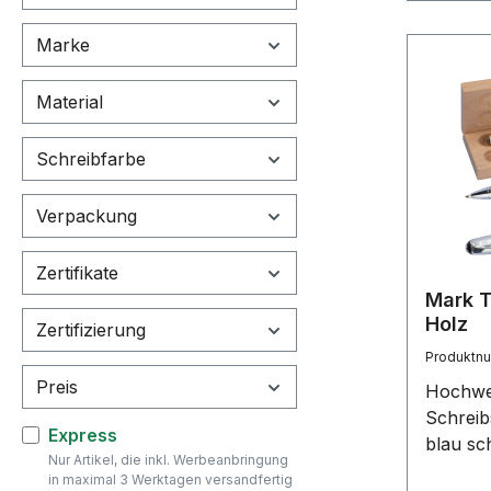
Alltag i
Marke
aus ana
Werkze
Schreib
Material
des han
auf Pap
Schreibfarbe
digitale
auf das
Verpackung
Planen 
der ben
Zertifikate
Moleski
Mark T
einfach
Holz
Zertifizierung
und Teil
Produktn
ermögli
Preis
elegant
Hochwe
einem e
Schreib
Filter hinzufügen: Express
Express
magneti
blau sc
Nur Artikel, die inkl. Werbeanbringung
Batterie
Drehkug
in maximal 3 Werktagen versandfertig