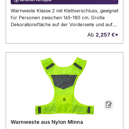
2
Warnweste Klasse 2 mit Klettverschluss, geeignet
für Personen zwischen 165-180 cm. Große
Dekorationsfläche auf der Vorderseite und auf
der Rückseite der Weste. Warnkleidung für den
Ab
2,257 €*
professionellen Einsatz. Fluoreszierender
Hintergrund und reflektierendes Band.
Spezifikation EN ISO 20471:2013+A1:2016. Diese
Kleidungsstücke tragen das CE-Zeichen, um die
Einhaltung der EU-Verordnung 2016/425/EU-
Persönliche Schutzausrüstung Kategorie II
nachzuweisen.
Warnweste aus Nylon Minna