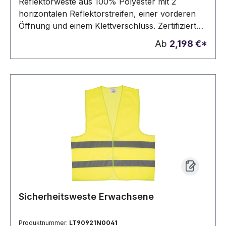
Reflektorweste aus 100% Polyester mit 2
horizontalen Reflektorstreifen, einer vorderen
Öffnung und einem Klettverschluss. Zertifiziert
gemäss EN ISO 20471 Klasse 2. Einheitsgröße:
Ab
2,198 €*
670 x 700 mm
Sicherheitsweste Erwachsene
Produktnummer:
LT90921N0041