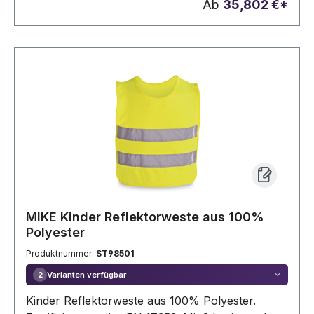
Ab
35,802 €*
innere Netzgewebe ist aus Polyester (100%) und
die Metallösen fördern die Atmungsaktivität. Die
Jacke ist mit einem Stopper verstellbar und hat 2
versteckte untere Taschen mit Klappe. Hose:
elastischer Bund und Knopfverschluss. Mit
Reflexstreifen an der Unterseite der Hose und
seitlichen Öffnungen mit Klappe für den Zugang
zu den Taschen. Mit verstellbaren Knöpfen an
der Unterseite. Produkt gemäß EU-Verordnung
2016/425, zertifiziert nach EN20471 und Klasse
Nº 3. Größe: M, L, XL, 2XL, 3XL
MIKE Kinder Reflektorweste aus 100%
Polyester
Produktnummer:
ST98501
Varianten verfügbar
2
Kinder Reflektorweste aus 100% Polyester.