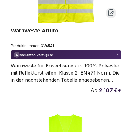
Warnweste Arturo
Produktnummer:
GV6541
Varianten verfügbar
6
Warnweste für Erwachsene aus 100% Polyester,
mit Reflektorstreifen. Klasse 2, EN471 Norm. Die
in der nachstehenden Tabelle angegebenen
Preise beziehen sich auf die kleinste Größe. Die
Ab
2,107 €*
tatsächlichen Preise variieren je nach
Modell/Größe.