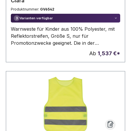
Clara
Produktnummer:
GV6542
Varianten verfügbar
3
Warnweste für Kinder aus 100% Polyester, mit
Reflektorstreifen, Größe S, nur für
Promotionzwecke geeignet. Die in der
nachstehenden Tabelle angegebenen Preise
Ab
1,537 €*
beziehen sich auf die größte Größe. Die
tatsächlichen Preise variieren je nach
Modell/Größe. XXS= 47x37 cm, XS= 50x46,5
cm, S= 57,5x54 cm (LxW).