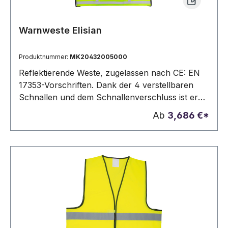
Warnweste Elisian
Produktnummer:
MK20432005000
Reflektierende Weste, zugelassen nach CE: EN
17353-Vorschriften. Dank der 4 verstellbaren
Schnallen und dem Schnallenverschluss ist er
sehr bequem und einfach zu bedienen. Erhältlich
Ab
3,686 €*
in fluoreszierendem Gelb, mit reflektierenden
Streifen. Einheitsgröße für
Erwachsene.Einheitsgrösse. Erwachsene.
Zugelassen. Verstellbar