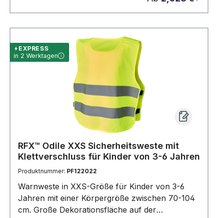
auf der Vorder- und Rückseite der Weste sowie
auf dem Beutel. Warnkleidung für den
professionellen Einsatz. Fluoreszierender
Hintergrund und reflektierendes Band.
EXPRESS
Spezifikation EN ISO 20471:2013+A1:2016. Diese
in 2 Werktagen
Kleidungsstücke tragen das CE-Zeichen, um die
Einhaltung der EU-Verordnung 2016/425/EU-
Persönliche Schutzausrüstung Kategorie II
nachzuweisen.
RFX™ Odile XXS Sicherheitsweste mit
Klettverschluss für Kinder von 3-6 Jahren
Produktnummer:
PF122022
Warnweste in XXS-Größe für Kinder von 3-6
Jahren mit einer Körpergröße zwischen 70-104
cm. Große Dekorationsfläche auf der