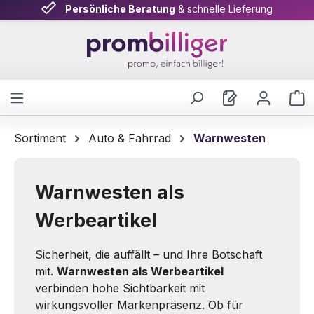
Attraktive Konditionen
Persönliche Beratung
& schnelle Lieferung
auf alle Werbeartikel
Zum Hauptinhalt springen
W
Sortiment
Auto & Fahrrad
Warnwesten
Warnwesten als
Werbeartikel
Sicherheit, die auffällt – und Ihre Botschaft
mit.
Warnwesten als Werbeartikel
verbinden hohe Sichtbarkeit mit
wirkungsvoller Markenpräsenz. Ob für