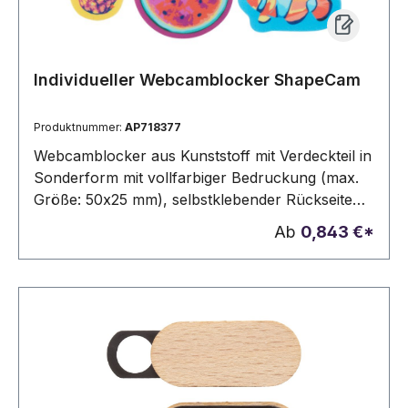
Individueller Webcamblocker ShapeCam
Produktnummer:
AP718377
Webcamblocker aus Kunststoff mit Verdeckteil in
Sonderform mit vollfarbiger Bedruckung (max.
Größe: 50x25 mm), selbstklebender Rückseite
und vollfarbig bedruckter Trägerkarte. Der Preis
Ab
0,843 €*
ist inkl. Digitaldruck (Vorderseite Trägerkarte)
und UV-Druck (Webcamblocker).
Mindestmenge: 100 Stk.