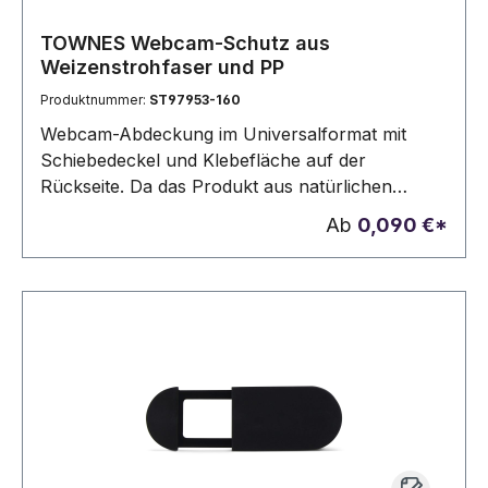
TOWNES Webcam-Schutz aus
Weizenstrohfaser und PP
Produktnummer:
ST97953-160
Webcam-Abdeckung im Universalformat mit
Schiebedeckel und Klebefläche auf der
Rückseite. Da das Produkt aus natürlichen
Materialien hergestellt wird, können Farbe des
Ab
0,090 €*
Produkts sowie das Druckergebnis von Produkt
zu Produkt unterschiedlich sein. Material:
Strohfasern und PPKompatibilität: Notebook,
Smartphone und Tablet 42 x 17 mm | Offen: 65 x
17 mm