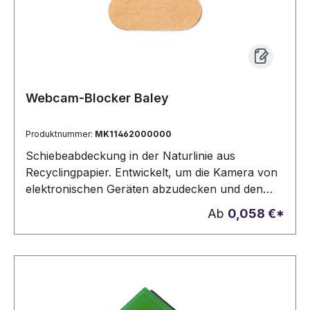
Webcam-Blocker Baley
Produktnummer:
MK11462000000
Schiebeabdeckung in der Naturlinie aus
Recyclingpapier. Entwickelt, um die Kamera von
elektronischen Geräten abzudecken und den
Schutz der Privatsphäre zu gewährleisten. Mit
Ab
0,058 €*
3M-Kleber, der extra starke Fixierung und
rückstandsfrei, wenn vom Gerät
entfernt.Haftend