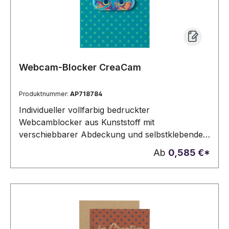
Webcam-Blocker CreaCam
Produktnummer:
AP718784
Individueller vollfarbig bedruckter
Webcamblocker aus Kunststoff mit
verschiebbarer Abdeckung und selbstklebender
Rückseite. Mit digital bedruckter Trägerkarte. Der
Ab
0,585 €*
Preis ist inkl. Digitaldruck (Vorderseite
Trägerkarte) und UV-LED-Druck
(Webcamblocker). Mindestmenge: 100 Stk.