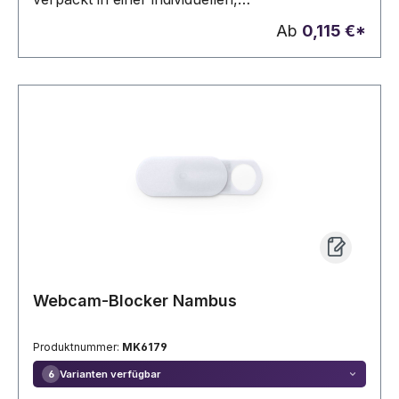
halbtransparenten Dose mit 3 Stück. Erhältlich in
Ab
0,115 €*
den Farben Weiß und Schwarz. Präsentiert in
einem individuellen Beutel mit
Kartoneinlage.Haftend. 3 Stück
Webcam-Blocker Nambus
Produktnummer:
MK6179
Varianten verfügbar
6