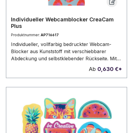
Individueller Webcamblocker CreaCam
Plus
Produktnummer:
AP716617
Individueller, vollfarbig bedruckter Webcam-
Blocker aus Kunststoff mit verschiebbarer
Abdeckung und selbstklebender Rückseite. Mit
digital bedruckter Trägerkarte. Der Preis ist inkl.
Ab
0,630 €*
Digitaldruck (Trägerkarte rundum) und UV-LED-
Druck (Webcamblocker). Mindestmenge: 100
Stk.