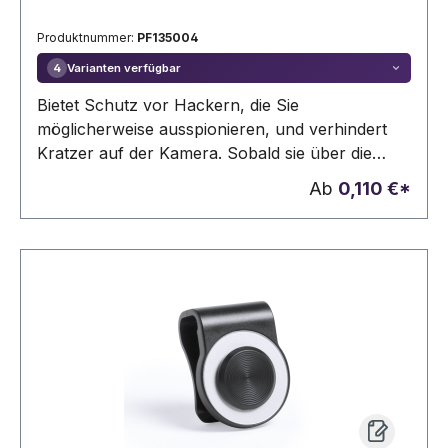
Produktnummer:
PF135004
Varianten verfügbar
4
Bietet Schutz vor Hackern, die Sie
möglicherweise ausspionieren, und verhindert
Kratzer auf der Kamera. Sobald sie über die
Webcam ausgerichtet ist, muss sie für einige
Ab
0,110 €*
Sekunden fest gedrückt werden, um eine starke
Dichtung zu erhalten. Dann kann die Kamera
durch Verschieben der Klappe zur Seite
blockiert bzw. freigegeben werden. Aufgrund
des dünnen Designs lassen sich Laptops
weiterhin perfekt schließen. Kompatibel mit den
meisten elektronischen Geräten mit Kamera.