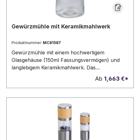
Gewürzmühle mit Keramikmahlwerk
Produktnummer:
MC81587
Gewürzmühle mit einem hochwertigem
Glasgehäuse (150ml Fassungsvermögen) und
langlebigem Keramikmahlwerk. Das
Mahlergebnis lässt sich durch einfaches Drehen
Ab
1,663 €*
am schwarzen Knopf auf die gewünschte
Körnung einstellen. Ihre Werbung drucken wir
auf den transparenten Deckel.