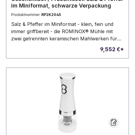
im Miniformat, schwarze Verpackung
Produktnummer:
RP2K2045
Salz & Pfeffer im Miniformat - klein, fein und
immer griffbereit - die ROMINOX® Mühle mit
zwei getrennten keramischen Mahlwerken für
Salz und Pfeffer ist direkt kombiniert mit je einem
9,552 €*
kleinen Gläschen Salz (ca. 40 g) und Pfeffer (ca.
20 g) - einfach einfüllen und auf den Tisch
stellen. Verpackt ist das Set in einem schwarzen
Geschenkkarton.