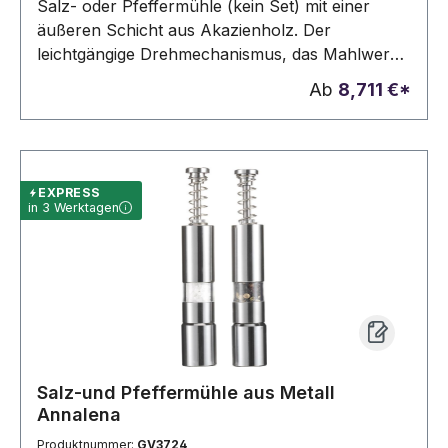
Salz- oder Pfeffermühle (kein Set) mit einer
äußeren Schicht aus Akazienholz. Der
leichtgängige Drehmechanismus, das Mahlwerk
aus Keramik und der ergonomisch geformte
Ab
8,711 €*
Körper sorgen für komfortables Mahlen.
EXPRESS
in 3 Werktagen
Salz-und Pfeffermühle aus Metall
Annalena
Produktnummer:
GV3724