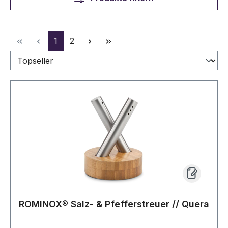
Seite
Seite
1
2
ROMINOX® Salz- & Pfefferstreuer // Quera