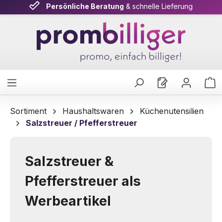
Persönliche Beratung
& schnelle Lieferung
Zum Hauptinhalt springen
W
Sortiment
Haushaltswaren
Küchenutensilien
Salzstreuer / Pfefferstreuer
Salzstreuer &
Pfefferstreuer als
Werbeartikel