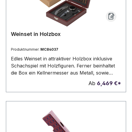
Weinset in Holzbox
Produktnummer:
MC84037
Edles Weinset in attraktiver Holzbox inklusive
Schachspiel mit Holzfiguren. Ferner beinhaltet
die Box ein Kellnermesser aus Metall, sowie
Flaschenverschluss, Tropfring und ein
Ab
6,469 €*
Weinthermometer. Wir platzieren Ihren
Werbedruck auf dem Deckel der Box*.