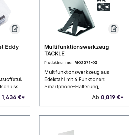
et Eddy
Multifunktionswerkzeug
TACKLE
Produktnummer:
MO2071-03
Multifunktionswerkzeug aus
stoffetui.
Edelstahl mit 6 Funktionen:
tschlüssel,
Smartphone-Halterung,
 (2
Schraubendreher, Lineal,
b
1,436 €*
Ab
0,819 €*
ber, 2
Sechskantschlüssel und Öffner.
chläuche
Etui aus PU.