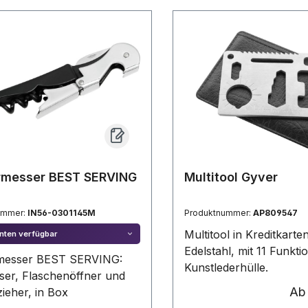
rmesser BEST SERVING
Multitool Gyver
ummer:
IN56-0301145M
Produktnummer:
AP809547
Multitool in Kreditkart
nten verfügbar
Edelstahl, mit 11 Funkti
rmesser BEST SERVING:
Kunstlederhülle.
ser, Flaschenöffner und
A
ieher, in Box