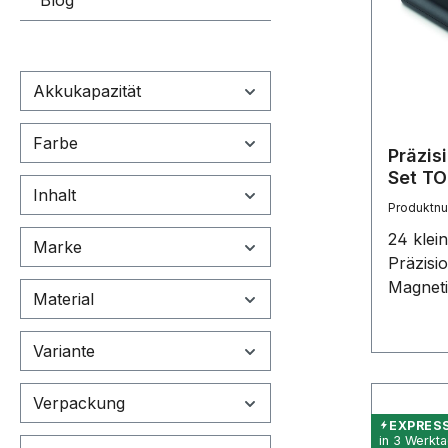
Blog
Akkukapazität
Farbe
Präzis
Set T
Inhalt
Produktn
24 klei
Marke
Präzisi
Magneti
Material
Schraub
ABS-Bo
Variante
Verpackung
EXPRES
in 3 Werkt