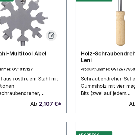
ahl-Multitool Abel
Holz-Schraubendreh
Leni
ummer:
GV1015127
Produktnummer:
GV12677850
l aus rostfreiem Stahl mit
Schraubendreher-Set 
tionen
Gummiholz mit vier ma
zschraubendreher,
Bits (zwei auf jedem
nöffner,
doppelseitigen Stift), die
Ab
2,107 €*
A
bschlüssel, Schnurmesser
untergebracht sind. Pra
usschlüssel in
und kompaktes Design 
edenen Größen). Inklusive
austauschbaren Bits un
elring. Geformt wie eine
Einzeln verpackt in ein
EXPRESS