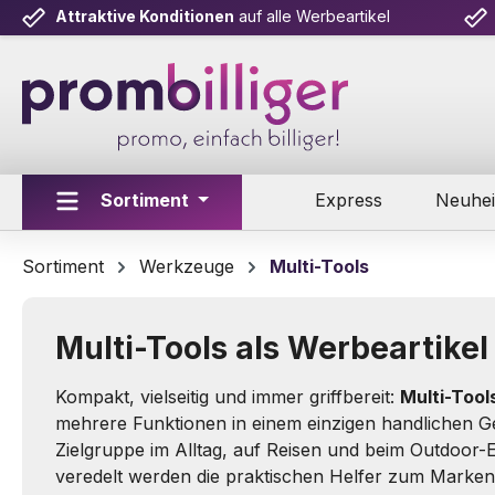
Attraktive Konditionen
auf alle Werbeartikel
m Hauptinhalt springen
Zur Suche springen
Zur Hauptnavigation springen
Sortiment
Express
Neuhei
Sortiment
Werkzeuge
Multi-Tools
Multi-Tools als Werbeartikel
Kompakt, vielseitig und immer griffbereit:
Multi-Tool
mehrere Funktionen in einem einzigen handlichen Ge
Zielgruppe im Alltag, auf Reisen und beim Outdoor-E
veredelt werden die praktischen Helfer zum Marken