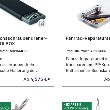
Gebrauchsanweisung.
ionsschraubendreher-
Fahrrad-Reparaturs
OOLBOX
ummer:
MO9568-03
Produktnummer:
AP808039
ne
Fahrradreparaturset in
onsschraubendreher.
transparentem PP-Kunst
sche Halterung der
Enthält einen Sechskan
endreher. Öffnung der
ein Pannenreparaturset
Ab
4,575 €*
A
x per Tastendruck.
Reifenheber, Reibe, Kle
Ventilkappen, 2 Ventils
und 5 Reifenflicken).
S
EXPRESS
agen
in 3 Werktagen