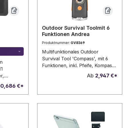
wagenlöser,
 / 4 mm), 1
vierkant, 1
Outdoor Survival Toolmit 6
, 1
Funktionen Andrea
h Lineal, 4
Produktnummer:
GV8369
b 3`000
Multifunktionales Outdoor
produktion
Survival Tool 'Compass', mit 6
öglich.
in
Funktionen, inkl. Pfeife, Kompass,
11
Thermometer mit Anzeige in °C
Ab
2,947 €*
r,
und °F, Licht, einem Spiegel, einer
l,
b
0,686 €*
Lupe und einem Band mit
Sicherheitsverschluss zum
ügelzange,
Umhängen.
eitiger
nd
einem Etui
e