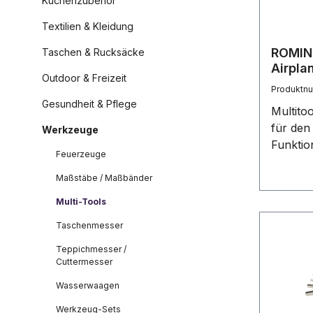
Küchenzubehör
Textilien & Kleidung
ROMINO
Taschen & Rucksäcke
Airpla
Outdoor & Freizeit
(Flugz
Produktn
Gesundheit & Pflege
Multito
für den
Werkzeuge
Funktio
Feuerzeuge
Standa
kundeni
Maßstäbe / Maßbänder
und Fun
Multi-Tools
100 Stü
Taschenmesser
verschi
verfügb
Teppichmesser /
Schlüss
Cuttermesser
Funktio
Wasserwaagen
2 Speic
Werkzeug-Sets
Schlitz