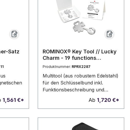
er-Satz
ROMINOX® Key Tool // Lucky
Charm - 19 functions
(Kleeblatt Glücksbringer)
11
Produktnummer:
RPRX2287
aus
Multitool (aus robustem Edelstahl)
gnetischen
für den Schlüsselbund inkl.
Funktionsbeschreibung und
 im Griff
Standard-Kartonverpackung,
b
1,561 €*
Ab
1,720 €*
ktisches
kundenindividuelle Verpackung
mit
und Funktionsbeschreibung ab
d Halter.
100 Stück möglich. In
er braunen
verschiedenen Designs verfügbar.