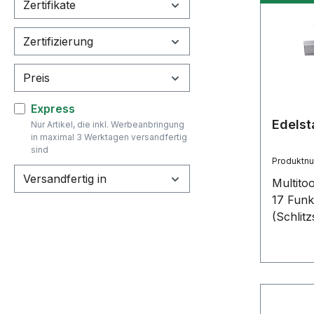
Zertifikate
Zertifizierung
Preis
Filter hinzufügen: Express
Express
Edelst
Nur Artikel, die inkl. Werbeanbringung
in maximal 3 Werktagen versandfertig
sind
Produktn
Versandfertig in
Multitoo
17 Funk
(Schlit
Flasche
Schrau
und Inb
verschi
Schlüss