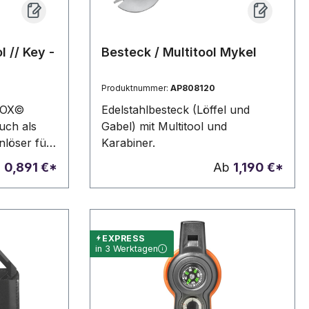
 // Key -
Besteck / Multitool Mykel
Produktnummer:
AP808120
NOX©
Edelstahlbesteck (Löffel und
auch als
Gabel) mit Multitool und
löser für
Karabiner.
n, leicht
b
0,891 €*
Ab
1,190 €*
rzeugen die
ltag.
, inkl.
 und
EXPRESS
ckung,
in 3 Werktagen
packung ab
Tool als
14