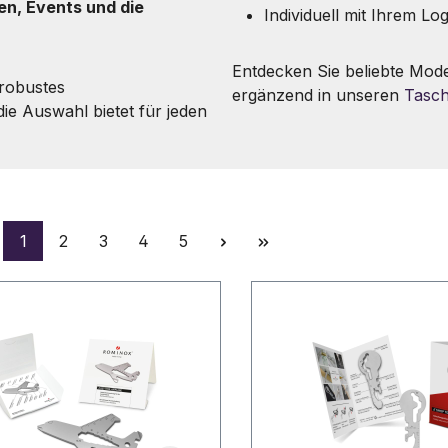
n, Events und die
Individuell mit Ihrem Lo
Entdecken Sie beliebte Mode
 robustes
ergänzend in unseren
Tasc
ie Auswahl bietet für jeden
Seite
Seite
Seite
Seite
Seite
1
2
3
4
5