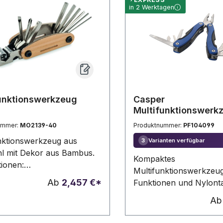
locke. Einzeln verpackt in
Pappschachtel.
in 2 Werktagen
raunen Kartonbox. Nur für
ionzwecke
unktionswerkzeug
Casper
Multifunktionswerk
11 Funktionen
ummer:
MO2139-40
Produktnummer:
PF104099
nktionswerkzeug aus
Varianten verfügbar
3
hl mit Dekor aus Bambus.
Kompaktes
tionen:
Multifunktionswerkzeug
ntschlüssel,
Ab
2,457 €*
Funktionen und Nylont
hlüssel, Verlängerung,
A
hlitzschraubendreher und
hlüssel.