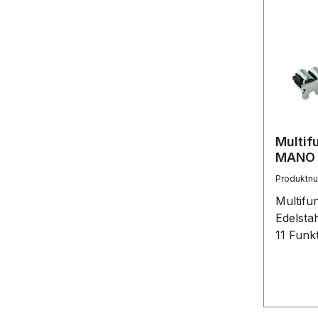
Schneef
einer b
Promot
Multif
MANO
Produktn
Multifu
Edelsta
11 Funk
Sechska
Flachsc
Kreuzsc
Stecksc