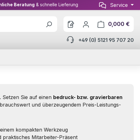
nliche Beratung
& schnelle Lieferung
Service
0,000 €
Ware
+49 (0) 5121 95 707 20
. Setzen Sie auf einen
bedruck- bzw. gravierbaren
rauchswert und überzeugendem Preis-Leistungs-
 einem kompakten Werkzeug
 praktisches Mitarbeiter-Präsent