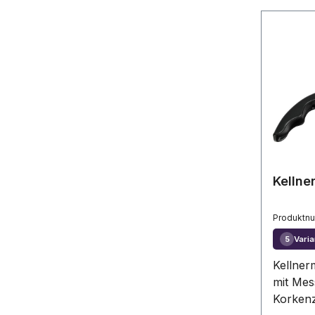
Kellne
Produktn
Varia
5
Kellne
mit Mes
Korkenz