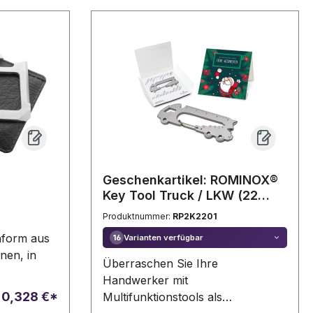
Gürtelschlaufe und
Klettverschluss – ideal für
Camping, Picknick und
Outdooraktivitäten, in Box
Geschenkartikel: ROMINOX®
Key Tool Truck / LKW (22
Funktionen) im Motiv-
Produktnummer:
RP2K2201
Mäppchen Frohe
enform aus
Varianten verfügbar
16
Weihnachten
onen, in
Überraschen Sie Ihre
Handwerker mit
b
0,328 €*
Multifunktionstools als