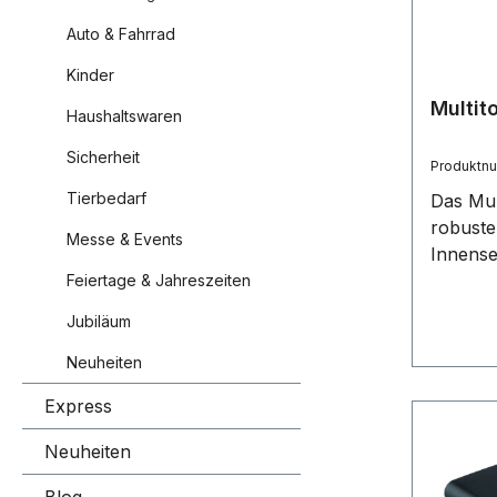
Nagelzi
Auto & Fahrrad
Kreuzsc
Kinder
Kabelzi
Zentimet
Multit
Haushaltswaren
Reifenp
Sicherheit
mm), 1 
Produktn
Stück a
Tierbedarf
Das Mul
mit ind
robuste
möglich
Messe & Events
Innense
und Ste
Feiertage & Jahreszeiten
und Kre
Jubiläum
in eine
für Rad
Neuheiten
Outdoor
Express
passend
Neuheiten