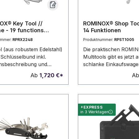
X® Key Tool //
ROMINOX® Shop Tool
ne - 19 functions
14 Funktionen
eug)
ummer:
RPRX2248
Produktnummer:
RPST1005
ol (aus robustem Edelstahl)
Die praktischen ROMI
 Schlüsselbund inkl.
Multitools gibt es jetzt 
nsbeschreibung und
schlanke Einkaufswagen
rd-Kartonverpackung,
den Schlüsselbund! Klei
Ab
1,720 €*
A
ndividuelle Verpackung
und doch vielseitig übe
ktionsbeschreibung ab
neuen Shop Tools im Al
ck möglich. In
Robuster Werkzeugstahl
edenen Standarddesigns
Funktionsbeschreibung
EXPRESS
ar. Key Tool als
Standard-Kartonverpa
in 3 Werktagen
elanhänger mit 19
kundenindividuelle Ver
nen: 6 Sechskantschlüssel,
100 Stück möglich
henvierkant, 2
(Werkzeugstahl). Shop 
schraubendreher, 1
Schlüsselanhänger mit 