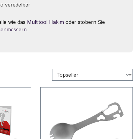
go veredelbar
lle wie das
Multitool Hakim
oder stöbern Sie
henmessern
.