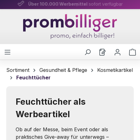
Über 100.000 Werbemittel
Persönliche Beratung
& schnelle Lieferung
sofort verfügbar
Zum Hauptinhalt springen
W
Sortiment
Gesundheit & Pflege
Kosmetikartikel
Feuchttücher
Feuchttücher als
Werbeartikel
Ob auf der Messe, beim Event oder als
praktisches Give-away für unterwegs –