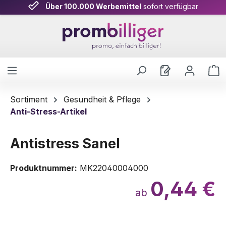
Über 100.000 Werbemittel
sofort verfügbar
Zum Hauptinhalt springen
W
Sortiment
Gesundheit & Pflege
Anti-Stress-Artikel
Antistress Sanel
Produktnummer:
MK22040004000
0,44 €
ab
Bildergalerie überspringen