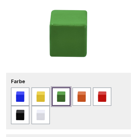
auswählen
Farbe
Blau
Gelb
Grün
Orange
Rot
Schwarz
Weiß