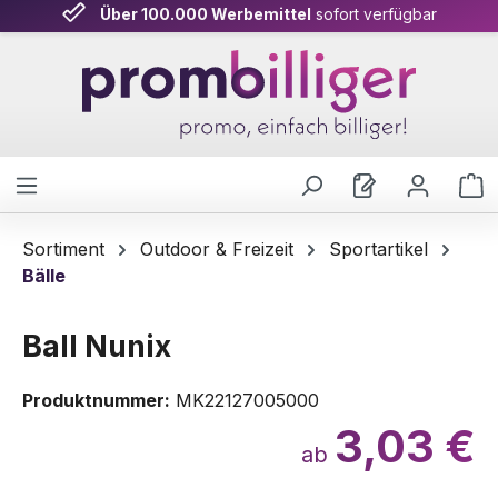
Über 100.000 Werbemittel
sofort verfügbar
Zum Hauptinhalt springen
W
Sortiment
Outdoor & Freizeit
Sportartikel
Bälle
Ball Nunix
Produktnummer:
MK22127005000
3,03 €
ab