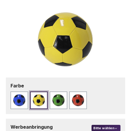
Bildergalerie überspringen
auswählen
Farbe
Blau
Gelb
Grün
Rot
Werbeanbringung
Bitte wählen