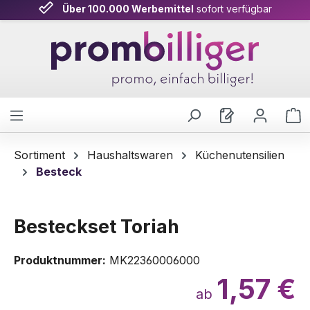
Über 100.000 Werbemittel
sofort verfügbar
Zum Hauptinhalt springen
W
Sortiment
Haushaltswaren
Küchenutensilien
Besteck
Besteckset Toriah
Produktnummer:
MK22360006000
1,57 €
ab