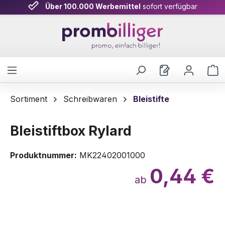
Über 100.000 Werbemittel
sofort verfügbar
Zum Hauptinhalt springen
W
Sortiment
Schreibwaren
Bleistifte
Bleistiftbox Rylard
Produktnummer:
MK22402001000
0,44 €
ab
Bildergalerie überspringen