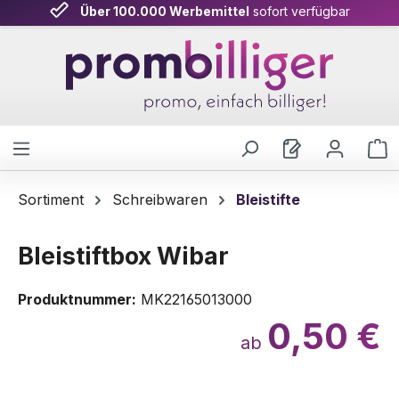
Über 100.000 Werbemittel
sofort verfügbar
Zum Hauptinhalt springen
W
Sortiment
Schreibwaren
Bleistifte
Bleistiftbox Wibar
Produktnummer:
MK22165013000
0,50 €
ab
Bildergalerie überspringen