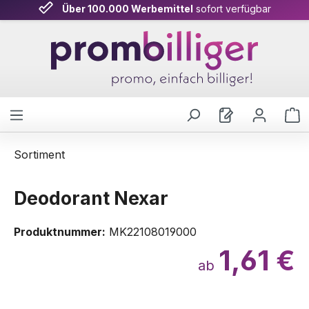
Über 100.000 Werbemittel
sofort verfügbar
Zum Hauptinhalt springen
W
Sortiment
Deodorant Nexar
Produktnummer:
MK22108019000
1,61 €
ab
Bildergalerie überspringen