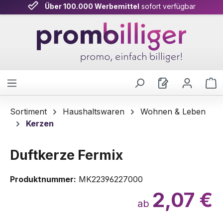
Über 100.000 Werbemittel
sofort verfügbar
Zum Hauptinhalt springen
W
Sortiment
Haushaltswaren
Wohnen & Leben
Kerzen
Duftkerze Fermix
Produktnummer:
MK22396227000
2,07 €
ab