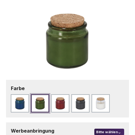
Bildergalerie überspringen
auswählen
Farbe
Blau
Dunkelgrün
Rot
Schwarz
Transparent
Werbeanbringung
Bitte wählen