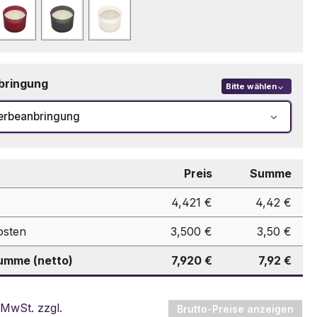
eblau
Rot
Schwarz
Weiß
bringung
Bitte wählen
erbeanbringung
Preis
Summe
4,421 €
4,42 €
osten
3,500 €
3,50 €
mme (netto)
7,920 €
7,92 €
 MwSt. zzgl.
Brutto-Preise anzeigen