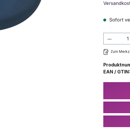
Versandkos
Sofort ve
Produkt
Zum Merkze
Produktnu
EAN / GTIN