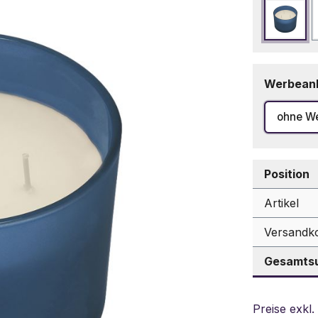
Marin
Werbean
ohne W
Position
Artikel
Versandk
Gesamtsu
Preise exkl.