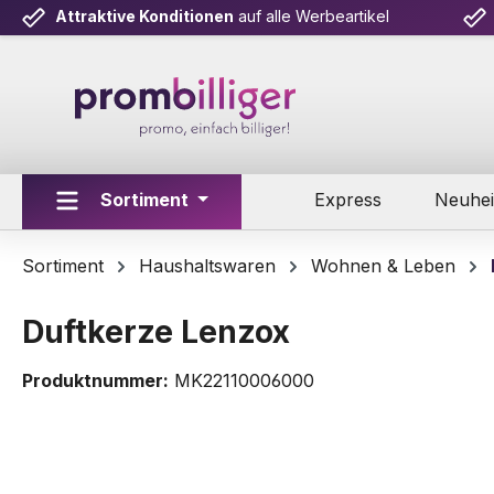
Attraktive Konditionen
auf alle Werbeartikel
m Hauptinhalt springen
Zur Suche springen
Zur Hauptnavigation springen
Sortiment
Express
Neuhei
Sortiment
Haushaltswaren
Wohnen & Leben
Duftkerze Lenzox
Produktnummer:
MK22110006000
Bildergalerie überspringen