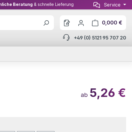
nliche Beratung
& schnelle Lieferung
Service
0,000 €
Ware
+49 (0) 5121 95 707 20
5,26 €
ab
wählen