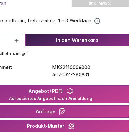
ten
.
(inkl. MwSt.)
rsandfertig, Lieferzeit ca. 1 - 3 Werktage
 Anzahl: Gib den gewünschten Wert ein 
In den Warenkorb
ttel hinzufügen
mmer:
MK22110006000
:
4070327280931
Angebot (PDF)
Adressiertes Angebot nach Anmeldung
Anfrage
Produkt-Muster