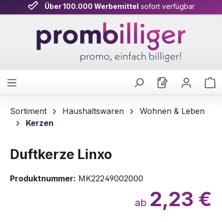
Über 100.000 Werbemittel
sofort verfügbar
Zum Hauptinhalt springen
W
Sortiment
Haushaltswaren
Wohnen & Leben
Kerzen
Duftkerze Linxo
Produktnummer:
MK22249002000
2,23 €
ab