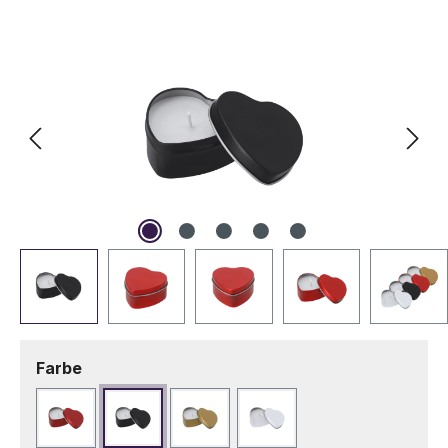
Bildergalerie überspringen
auswählen
Farbe
Rot
Schwarz
Vergoldet
Weiß