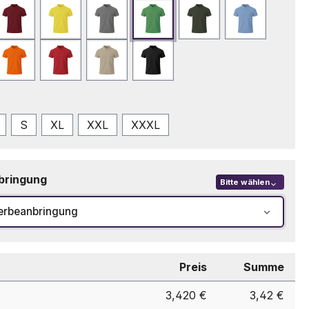
Bordeaux
Gelb
Grau
Grün
Grün Bottle
Hellblau
eblau
Orange
Rot
Sand
Schwarz
swählen
S
XL
XXL
XXXL
bringung
Bitte wählen
erbeanbringung
Preis
Summe
3,420 €
3,42 €