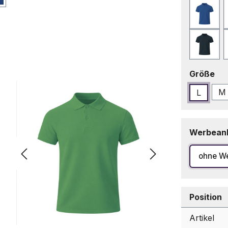
Blau
Marin
au
Größe
M
L
Werbean
ohne W
Position
Artikel