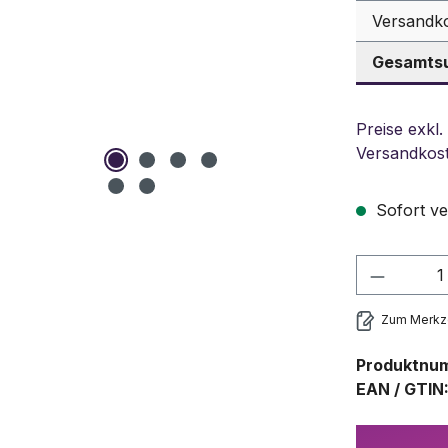
Versandk
Gesamtsu
Preise exkl.
Versandkos
Sofort ve
Produkt
Zum Merkze
Produktnu
EAN / GTIN