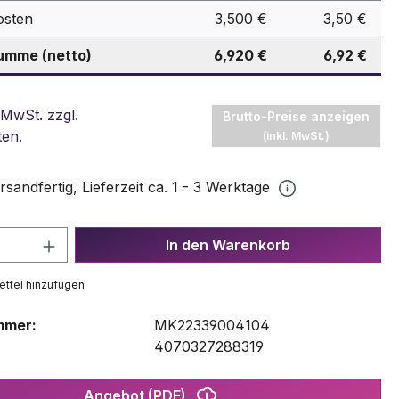
osten
3,500 €
3,50 €
mme (netto)
6,920 €
6,92 €
 MwSt. zzgl.
Brutto-Preise anzeigen
ten
.
(inkl. MwSt.)
rsandfertig, Lieferzeit ca. 1 - 3 Werktage
 Anzahl: Gib den gewünschten Wert ein 
In den Warenkorb
ttel hinzufügen
mmer:
MK22339004104
:
4070327288319
Angebot (PDF)