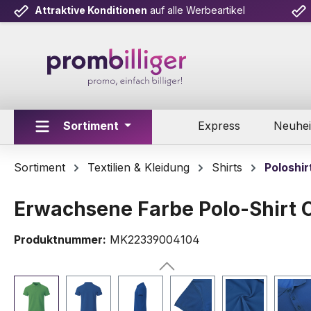
Attraktive Konditionen
auf alle Werbeartikel
m Hauptinhalt springen
Zur Suche springen
Zur Hauptnavigation springen
Sortiment
Express
Neuhei
Sortiment
Textilien & Kleidung
Shirts
Poloshir
Erwachsene Farbe Polo-Shirt 
Produktnummer:
MK22339004104
Bildergalerie überspringen