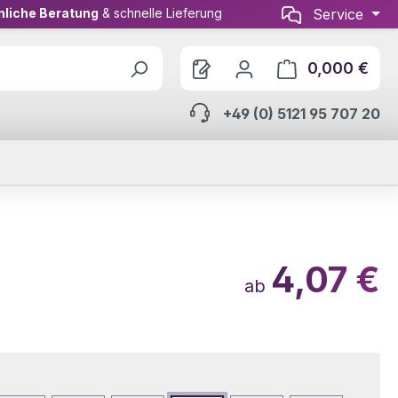
nliche Beratung
& schnelle Lieferung
Service
0,000 €
Ware
+49 (0) 5121 95 707 20
4,07 €
ab
wählen