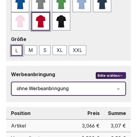
Blau
Grau
Grün
Hellblau
Marineblau
Rosa
Rot
Schwarz
auswählen
Größe
M
S
XL
XXL
L
Werbeanbringung
Bitte wählen
ohne Werbeanbringung
Position
Preis
Summe
Artikel
3,066 €
3,07 €