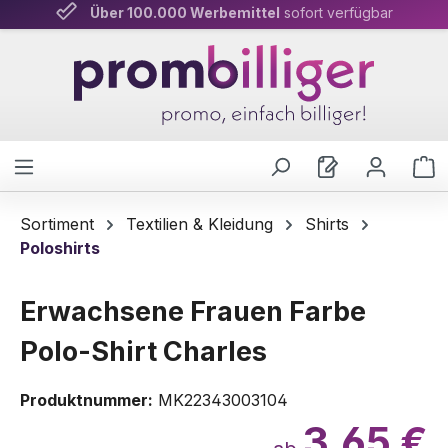
Über 100.000 Werbemittel
Persönliche Beratung
& schnelle Lieferung
sofort verfügbar
Zum Hauptinhalt springen
W
Sortiment
Textilien & Kleidung
Shirts
Poloshirts
Erwachsene Frauen Farbe
Polo-Shirt Charles
Produktnummer:
MK22343003104
3,65 €