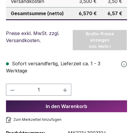
Versandkosten
3,500 €
3,50 €
Gesamtsumme (netto)
6,570 €
6,57 €
Preise exkl. MwSt. zzgl.
Brutto-Preise
Versandkosten
.
anzeigen
(inkl. MwSt.)
Sofort versandfertig, Lieferzeit ca. 1 - 3
Werktage
Produkt Anzahl: Gib den gewünschten We
In den Warenkorb
Zum Merkzettel hinzufügen
Produktnummer:
MK22343003104