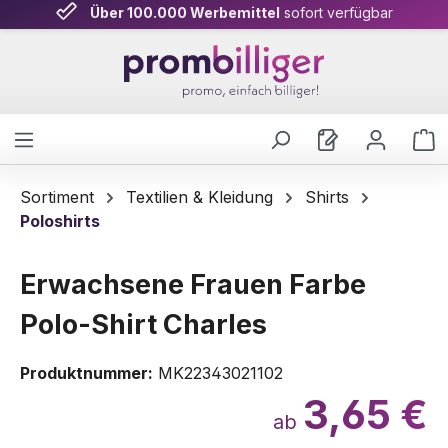
Über 100.000 Werbemittel
sofort verfügbar
Zum Hauptinhalt springen
W
Sortiment
Textilien & Kleidung
Shirts
Poloshirts
Erwachsene Frauen Farbe
Polo-Shirt Charles
Produktnummer:
MK22343021102
3,65 €
ab