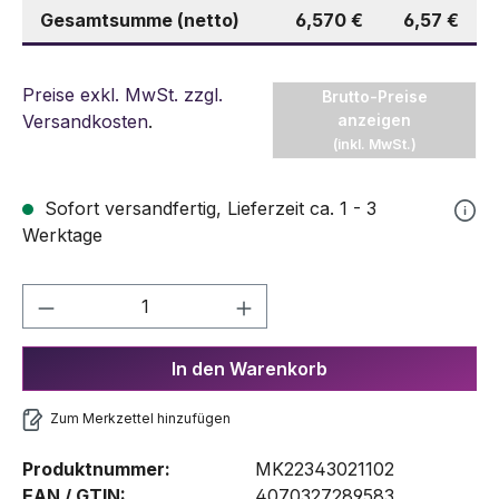
Gesamtsumme (netto)
6,570 €
6,57 €
Preise exkl. MwSt. zzgl.
Brutto-Preise
Versandkosten
.
anzeigen
(inkl. MwSt.)
Sofort versandfertig, Lieferzeit ca. 1 - 3
Werktage
Produkt Anzahl: Gib den gewünschten We
In den Warenkorb
Zum Merkzettel hinzufügen
Produktnummer:
MK22343021102
EAN / GTIN:
4070327289583