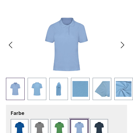
Bildergalerie überspringen
auswählen
Farbe
Blau
Grau
Grün
Hellblau
Marineblau