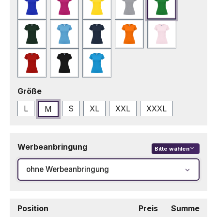
Blau
Fuchsie
Gelb
Grau
Grün
Grün Bottle
Hellblau
Marineblau
Orange
Rosa
Rot
Schwarz
Türkis
auswählen
Größe
L
S
XL
XXL
XXXL
M
(Diese Option ist zu
Werbeanbringung
Bitte wählen
ohne Werbeanbringung
Position
Preis
Summe