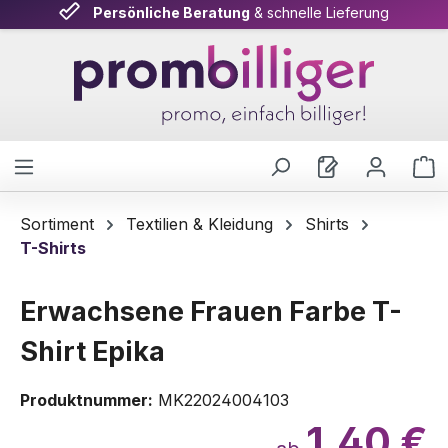
Persönliche Beratung
& schnelle Lieferung
Zum Hauptinhalt springen
W
Sortiment
Textilien & Kleidung
Shirts
T-Shirts
Erwachsene Frauen Farbe T-
Shirt Epika
Produktnummer:
MK22024004103
1,40 €