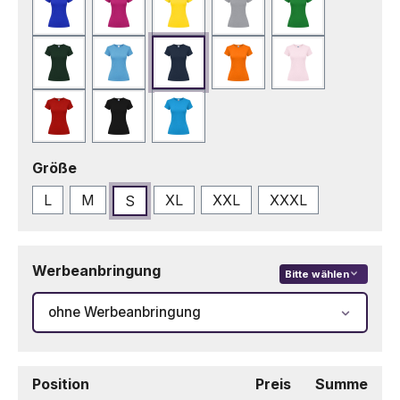
Blau
Fuchsie
Gelb
Grau
Grün
Grün Bottle
Hellblau
Marineblau
Orange
Rosa
Rot
Schwarz
Türkis
auswählen
Größe
L
M
XL
XXL
XXXL
S
Werbeanbringung
Bitte wählen
ohne Werbeanbringung
Position
Preis
Summe