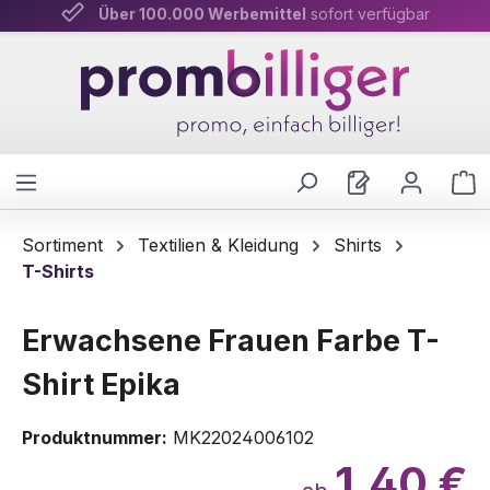
Über 100.000 Werbemittel
Persönliche Beratung
& schnelle Lieferung
sofort verfügbar
Zum Hauptinhalt springen
W
Sortiment
Textilien & Kleidung
Shirts
T-Shirts
Erwachsene Frauen Farbe T-
Shirt Epika
Produktnummer:
MK22024006102
1,40 €