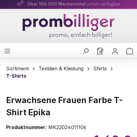
Über 100.000 Werbemittel
Persönliche Beratung
& schnelle Lieferung
sofort verfügbar
Zum Hauptinhalt springen
W
Sortiment
Textilien & Kleidung
Shirts
T-Shirts
Erwachsene Frauen Farbe T-
Shirt Epika
Produktnummer:
MK22024011106