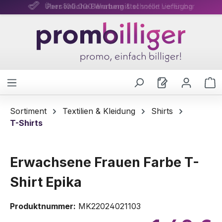
Über 100.000 Werbemittel
Persönliche Beratung
& schnelle Lieferung
sofort verfügbar
Zum Hauptinhalt springen
W
Sortiment
Textilien & Kleidung
Shirts
T-Shirts
Erwachsene Frauen Farbe T-
Shirt Epika
Produktnummer:
MK22024021103