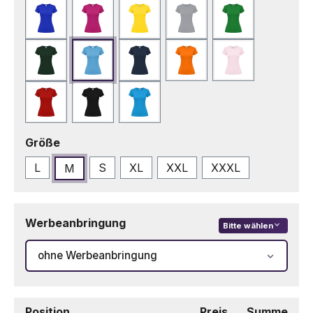
Blau
Fuchsie
Gelb
Grau
Grün
Grün Bottle
Hellblau
Marineblau
Orange
Rosa
Rot
Schwarz
Türkis
auswählen
Größe
L
S
XL
XXL
XXXL
M
(Diese Option ist zu
Werbeanbringung
Bitte wählen
ohne Werbeanbringung
Position
Preis
Summe