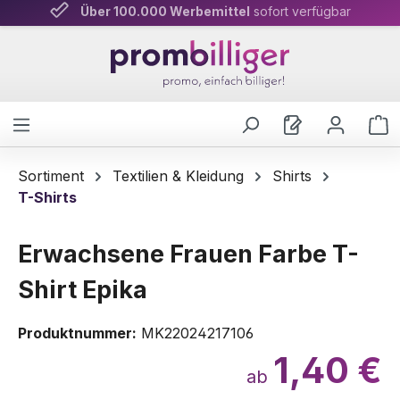
Über 100.000 Werbemittel
Persönliche Beratung
& schnelle Lieferung
sofort verfügbar
Zum Hauptinhalt springen
W
Sortiment
Textilien & Kleidung
Shirts
T-Shirts
Erwachsene Frauen Farbe T-
Shirt Epika
Produktnummer:
MK22024217106
1,40 €
ab