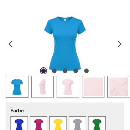
Bildergalerie überspringen
auswählen
Farbe
Blau
Fuchsie
Gelb
Grau
Grün