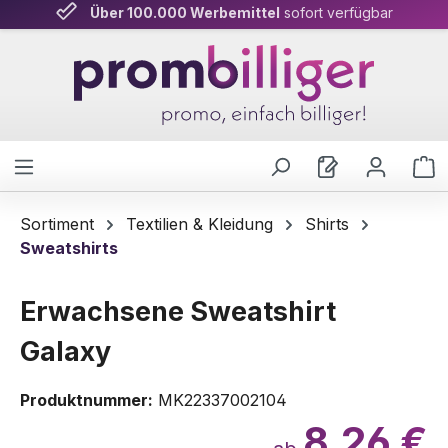
Über 100.000 Werbemittel
Persönliche Beratung
& schnelle Lieferung
sofort verfügbar
Zum Hauptinhalt springen
W
Sortiment
Textilien & Kleidung
Shirts
Sweatshirts
Erwachsene Sweatshirt
Galaxy
Produktnummer:
MK22337002104
8,26 €