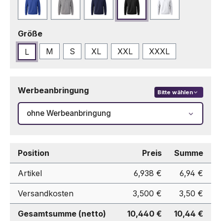
Blau
Grau
Marineblau
Schwarz
Weiß
auswählen
Größe
M
S
XL
XXL
XXXL
L
Werbeanbringung
Bitte wählen
ohne Werbeanbringung
Position
Preis
Summe
Artikel
6,938 €
6,94 €
Versandkosten
3,500 €
3,50 €
Gesamtsumme (netto)
10,440 €
10,44 €