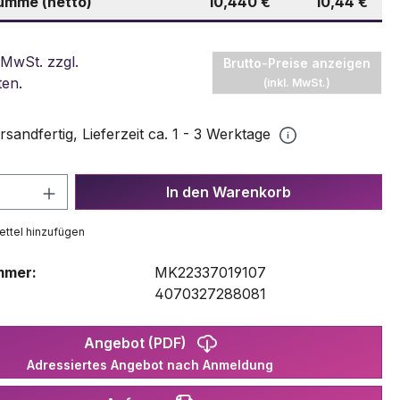
mme (netto)
10,440 €
10,44 €
 MwSt. zzgl.
Brutto-Preise anzeigen
ten
.
(inkl. MwSt.)
rsandfertig, Lieferzeit ca. 1 - 3 Werktage
 Anzahl: Gib den gewünschten Wert ein 
In den Warenkorb
ttel hinzufügen
mmer:
MK22337019107
:
4070327288081
Angebot (PDF)
Adressiertes Angebot nach Anmeldung