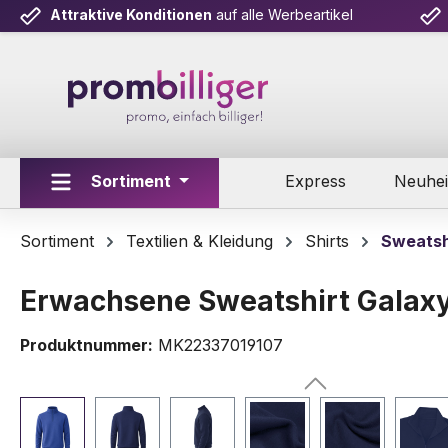
Attraktive Konditionen
auf alle Werbeartikel
m Hauptinhalt springen
Zur Suche springen
Zur Hauptnavigation springen
Sortiment
Express
Neuhei
Sortiment
Textilien & Kleidung
Shirts
Sweatsh
Erwachsene Sweatshirt Galax
Produktnummer:
MK22337019107
Bildergalerie überspringen