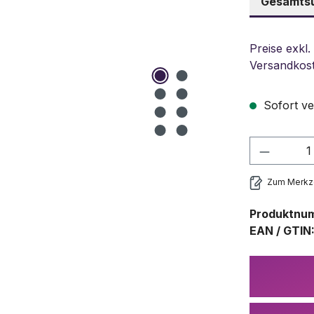
Gesamtsu
Preise exkl.
Versandkos
Sofort ve
Produkt
Zum Merkze
Produktnu
EAN / GTIN