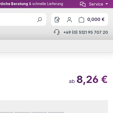
nliche Beratung
& schnelle Lieferung
Service
0,000 €
Ware
+49 (0) 5121 95 707 20
8,26 €
ab
wählen