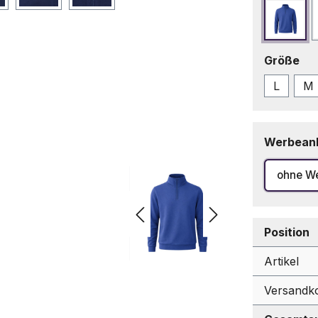
Blau
au
Größe
L
M
Werbean
ohne W
Position
Artikel
Versandk