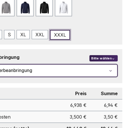
Grau
Marineblau
Schwarz
Weiß
swählen
S
XL
XXL
XXXL
bringung
Bitte wählen
erbeanbringung
Preis
Summe
6,938 €
6,94 €
osten
3,500 €
3,50 €