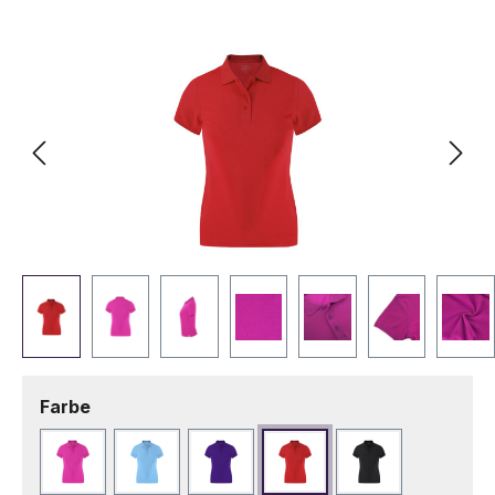
Bildergalerie überspringen
auswählen
Farbe
Fuchsie
Hellblau
Lila
Rot
Schwarz