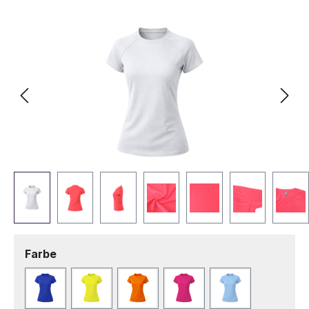
Bildergalerie überspringen
auswählen
Farbe
Blau
Fluor Gelb
Fluor Orange
Fuchsie
Hellblau