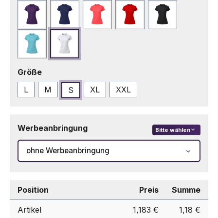
Lila
Marineblau
Neonrosa
Rot
Schwarz
Türkis
Weiß
auswählen
Größe
L
M
XL
XXL
S
Werbeanbringung
Bitte wählen
ohne Werbeanbringung
Position
Preis
Summe
Artikel
1,183 €
1,18 €