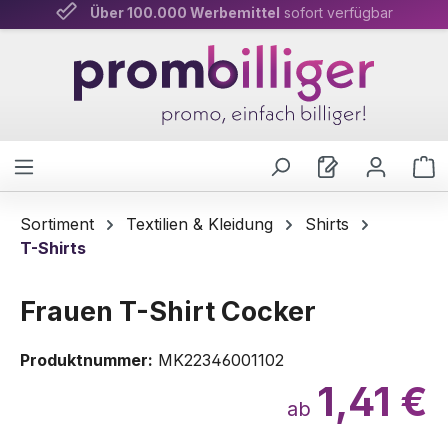
Über 100.000 Werbemittel
Persönliche Beratung
& schnelle Lieferung
sofort verfügbar
Zum Hauptinhalt springen
W
Sortiment
Textilien & Kleidung
Shirts
T-Shirts
Frauen T-Shirt Cocker
Produktnummer:
MK22346001102
1,41 €
ab