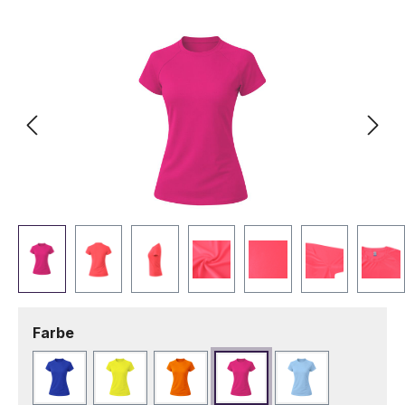
Bildergalerie überspringen
auswählen
Farbe
Blau
Fluor Gelb
Fluor Orange
Fuchsie
Hellblau