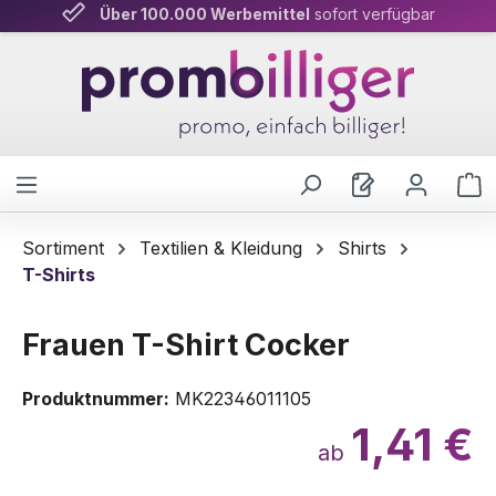
Über 100.000 Werbemittel
Persönliche Beratung
& schnelle Lieferung
sofort verfügbar
Zum Hauptinhalt springen
W
Sortiment
Textilien & Kleidung
Shirts
T-Shirts
Frauen T-Shirt Cocker
Produktnummer:
MK22346011105
1,41 €
ab