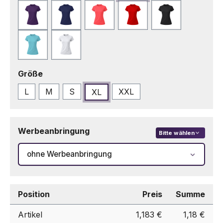
Lila
Marineblau
Neonrosa
Rot
Schwarz
Türkis
Weiß
auswählen
Größe
L
M
S
XXL
XL
Werbeanbringung
Bitte wählen
ohne Werbeanbringung
Position
Preis
Summe
Artikel
1,183 €
1,18 €