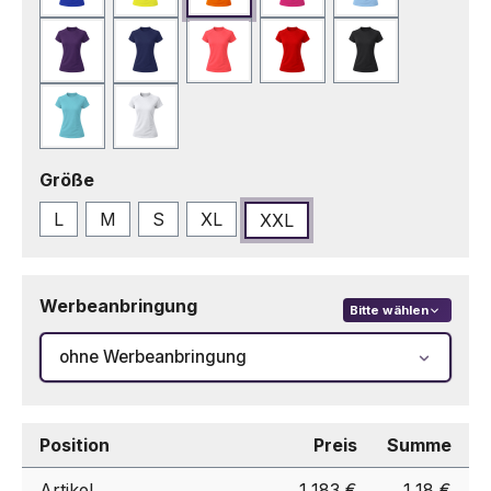
Lila
Marineblau
Neonrosa
Rot
Schwarz
Türkis
Weiß
auswählen
Größe
L
M
S
XL
XXL
Werbeanbringung
Bitte wählen
ohne Werbeanbringung
Position
Preis
Summe
Artikel
1,183 €
1,18 €