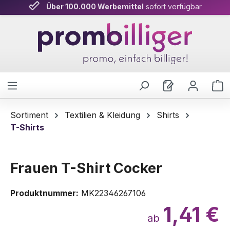
Über 100.000 Werbemittel
Persönliche Beratung
& schnelle Lieferung
sofort verfügbar
Zum Hauptinhalt springen
W
Sortiment
Textilien & Kleidung
Shirts
T-Shirts
Frauen T-Shirt Cocker
Produktnummer:
MK22346267106
1,41 €
ab