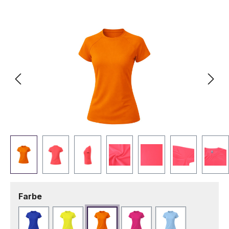
Bildergalerie überspringen
auswählen
Farbe
Blau
Fluor Gelb
Fluor Orange
Fuchsie
Hellblau