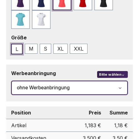
Lila
Marineblau
Neonrosa
Rot
Schwarz
Türkis
Weiß
auswählen
Größe
M
S
XL
XXL
L
Werbeanbringung
Bitte wählen
ohne Werbeanbringung
Position
Preis
Summe
Artikel
1,183 €
1,18 €
Versandkosten
3,500 €
3,50 €