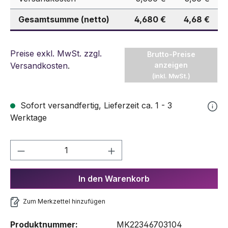
Gesamtsumme (netto)
4,680 €
4,68 €
Preise exkl. MwSt. zzgl.
Brutto-Preise
Versandkosten
.
anzeigen
(inkl. MwSt.)
Sofort versandfertig, Lieferzeit ca. 1 - 3
Werktage
Produkt Anzahl: Gib den gewünschten We
In den Warenkorb
Zum Merkzettel hinzufügen
Produktnummer:
MK22346703104