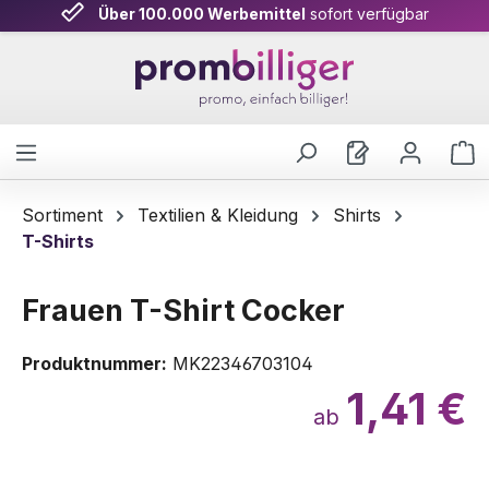
Über 100.000 Werbemittel
sofort verfügbar
Zum Hauptinhalt springen
W
Sortiment
Textilien & Kleidung
Shirts
T-Shirts
Frauen T-Shirt Cocker
Produktnummer:
MK22346703104
1,41 €
ab
Bildergalerie überspringen