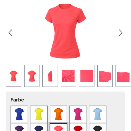
auswählen
Farbe
Blau
Fluor Gelb
Fluor Orange
Fuchsie
Hellblau