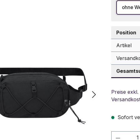
ohne W
Position
Artikel
Versandk
Gesamtsu
Preise exkl.
Versandkos
Sofort ve
Produkt