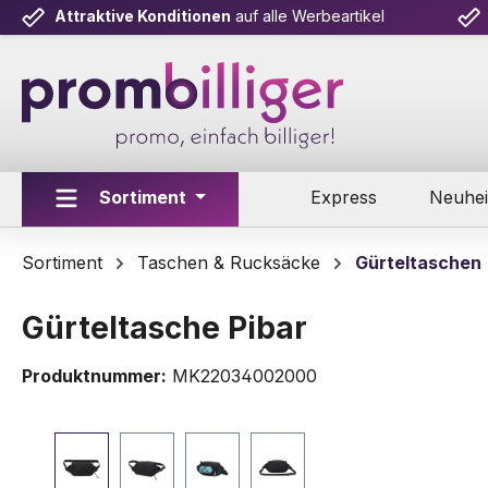
Attraktive Konditionen
auf alle Werbeartikel
m Hauptinhalt springen
Zur Suche springen
Zur Hauptnavigation springen
Sortiment
Express
Neuhei
Sortiment
Taschen & Rucksäcke
Gürteltaschen
Gürteltasche Pibar
Produktnummer:
MK22034002000
Bildergalerie überspringen