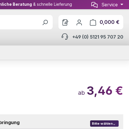
nliche Beratung
& schnelle Lieferung
Service
0,000 €
Ware
+49 (0) 5121 95 707 20
3,46 €
ab
bringung
Bitte wählen