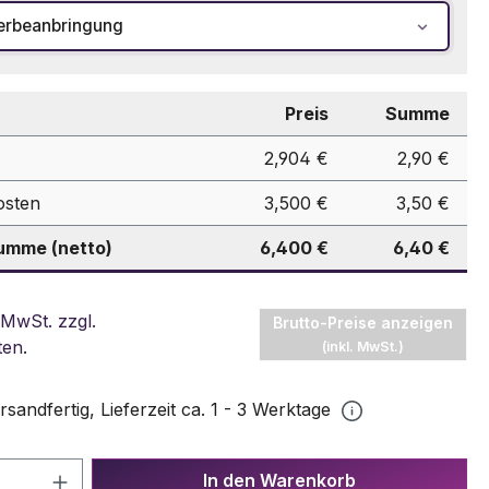
erbeanbringung
Preis
Summe
2,904 €
2,90 €
osten
3,500 €
3,50 €
mme (netto)
6,400 €
6,40 €
 MwSt. zzgl.
Brutto-Preise anzeigen
ten
.
(inkl. MwSt.)
rsandfertig, Lieferzeit ca. 1 - 3 Werktage
 Anzahl: Gib den gewünschten Wert ein 
In den Warenkorb