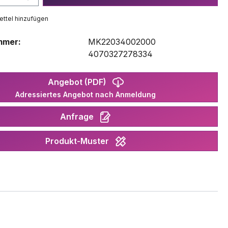
ttel hinzufügen
mmer:
MK22034002000
:
4070327278334
Angebot (PDF)
Adressiertes Angebot nach Anmeldung
Anfrage
Produkt-Muster