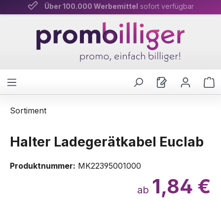
Über 100.000 Werbemittel
Persönliche Beratung
& schnelle Lieferung
sofort verfügbar
Zum Hauptinhalt springen
W
Sortiment
Halter Ladegerätkabel Euclab
Produktnummer:
MK22395001000
1,84 €
ab
Bildergalerie überspringen