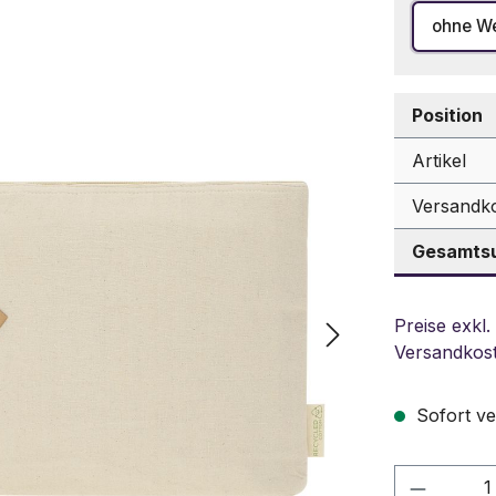
ohne W
Position
Artikel
Versandk
Gesamtsu
Preise exkl.
Versandkos
Sofort ve
Produkt