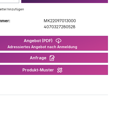
ttel hinzufügen
mmer:
MK22097013000
:
4070327280528
Angebot (PDF)
Adressiertes Angebot nach Anmeldung
Anfrage
Produkt-Muster