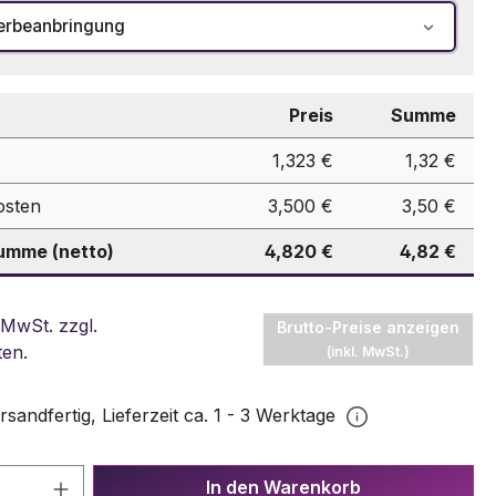
erbeanbringung
Preis
Summe
1,323 €
1,32 €
osten
3,500 €
3,50 €
mme (netto)
4,820 €
4,82 €
 MwSt. zzgl.
Brutto-Preise anzeigen
ten
.
(inkl. MwSt.)
rsandfertig, Lieferzeit ca. 1 - 3 Werktage
 Anzahl: Gib den gewünschten Wert ein 
In den Warenkorb