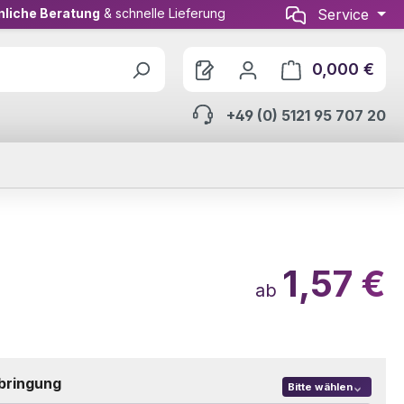
nliche Beratung
& schnelle Lieferung
Service
0,000 €
Ware
+49 (0) 5121 95 707 20
1,57 €
ab
bringung
Bitte wählen