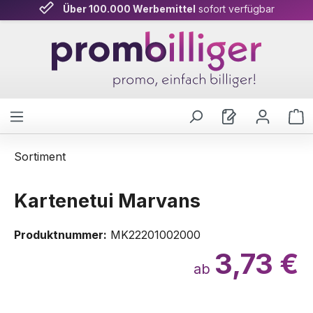
Über 100.000 Werbemittel
sofort verfügbar
Zum Hauptinhalt springen
W
Sortiment
Kartenetui Marvans
Produktnummer:
MK22201002000
3,73 €
ab
Bildergalerie überspringen