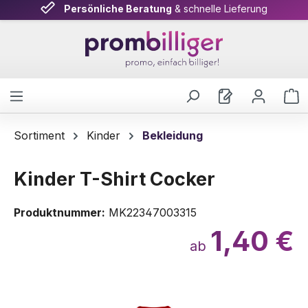
Persönliche Beratung
& schnelle Lieferung
Zum Hauptinhalt springen
W
Sortiment
Kinder
Bekleidung
Kinder T-Shirt Cocker
Produktnummer:
MK22347003315
1,40 €
ab
Bildergalerie überspringen