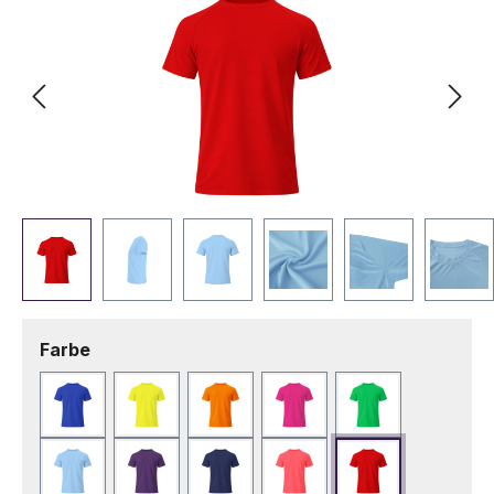
auswählen
Farbe
Blau
Fluor Gelb
Fluor Orange
Fuchsie
Grün
Hellblau
Lila
Marineblau
Neonrosa
Rot