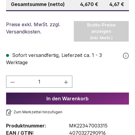
Gesamtsumme (netto)
4,670 €
4,67 €
Preise exkl. MwSt. zzgl.
Brutto-Preise
Versandkosten
.
anzeigen
(inkl. MwSt.)
Sofort versandfertig, Lieferzeit ca. 1 - 3
Werktage
Produkt Anzahl: Gib den gewünschten We
In den Warenkorb
Zum Merkzettel hinzufügen
Produktnummer:
MK22347003315
EAN / GTIN:
4070327290916