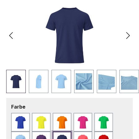
auswählen
Farbe
Blau
Fluor Gelb
Fluor Orange
Fuchsie
Grün