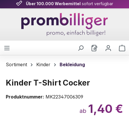
Über 100.000 Werbemittel
sofort verfügbar
Zum Hauptinhalt springen
W
Sortiment
Kinder
Bekleidung
Kinder T-Shirt Cocker
Produktnummer:
MK22347006309
1,40 €
ab
Bildergalerie überspringen