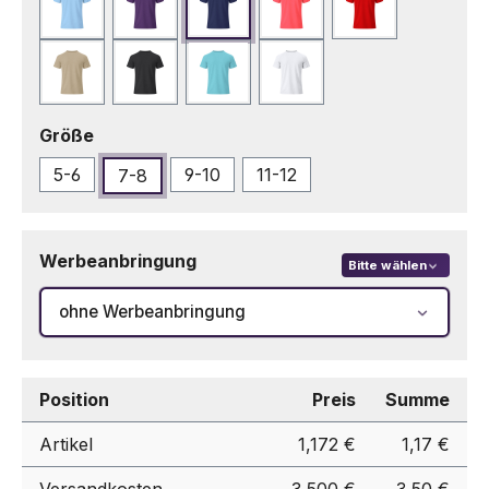
Hellblau
Lila
Marineblau
Neonrosa
Rot
Sand
Schwarz
Türkis
Weiß
auswählen
Größe
5-6
9-10
11-12
7-8
Werbeanbringung
Bitte wählen
ohne Werbeanbringung
Position
Preis
Summe
Artikel
1,172 €
1,17 €