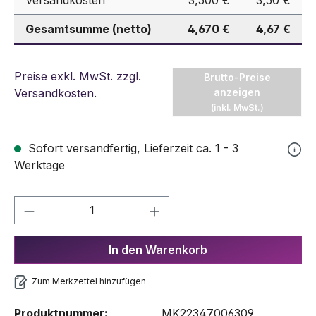
Versandkosten
3,500 €
3,50 €
Gesamtsumme (netto)
4,670 €
4,67 €
Preise exkl. MwSt. zzgl.
Brutto-Preise
Versandkosten
.
anzeigen
(inkl. MwSt.)
Sofort versandfertig, Lieferzeit ca. 1 - 3
Werktage
Produkt Anzahl: Gib den gewünschten We
In den Warenkorb
Zum Merkzettel hinzufügen
Produktnummer:
MK22347006309