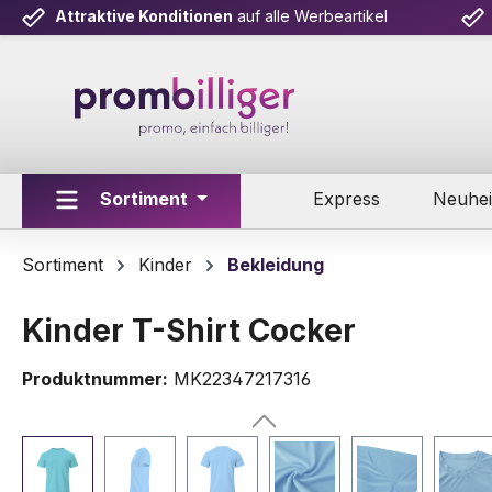
Attraktive Konditionen
auf alle Werbeartikel
m Hauptinhalt springen
Zur Suche springen
Zur Hauptnavigation springen
Sortiment
Express
Neuhei
Sortiment
Kinder
Bekleidung
Kinder T-Shirt Cocker
Produktnummer:
MK22347217316
Bildergalerie überspringen