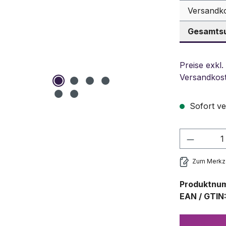
Versandk
Gesamtsu
Preise exkl.
Versandkos
Sofort ve
Produkt
Zum Merkze
Produktnu
EAN / GTIN