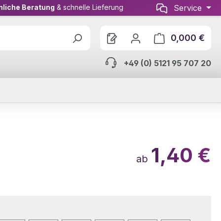
nliche Beratung
& schnelle Lieferung
Service
0,000 €
Ware
+49 (0) 5121 95 707 20
1,40 €
ab
wählen