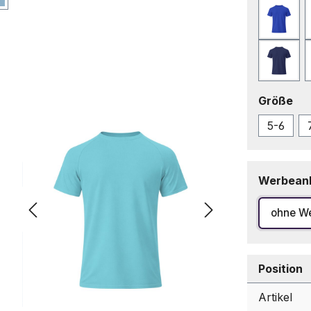
Blau
Marin
au
Größe
5-6
Werbean
ohne W
Position
Artikel