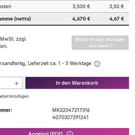
osten
3,500 €
3,50 €
mme (netto)
4,670 €
4,67 €
 MwSt. zzgl.
Brutto-Preise anzeigen
ten
.
(inkl. MwSt.)
rsandfertig, Lieferzeit ca. 1 - 3 Werktage
 Anzahl: Gib den gewünschten Wert ein 
In den Warenkorb
ttel hinzufügen
mmer:
MK22347217316
:
4070327291241
Angebot (PDF)