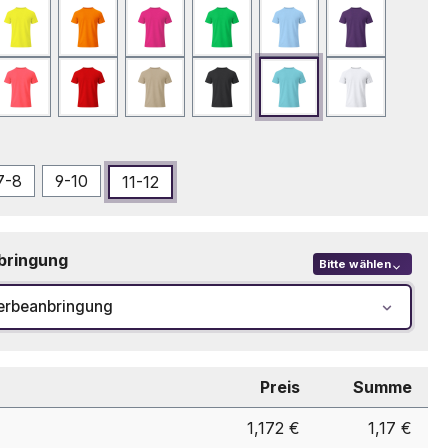
Fluor Gelb
Fluor Orange
Fuchsie
Grün
Hellblau
Lila
eblau
Neonrosa
Rot
Sand
Schwarz
Türkis
Weiß
swählen
7-8
9-10
11-12
bringung
Bitte wählen
erbeanbringung
Preis
Summe
1,172 €
1,17 €