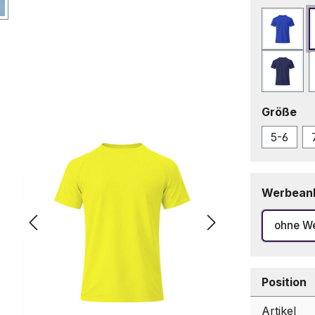
Blau
Marin
au
Größe
5-6
Werbean
ohne W
Position
Artikel