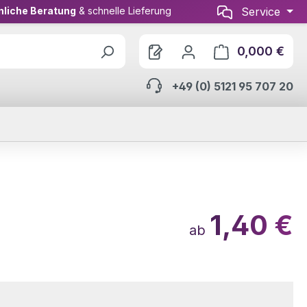
nliche Beratung
& schnelle Lieferung
Service
0,000 €
Ware
+49 (0) 5121 95 707 20
1,40 €
ab
wählen