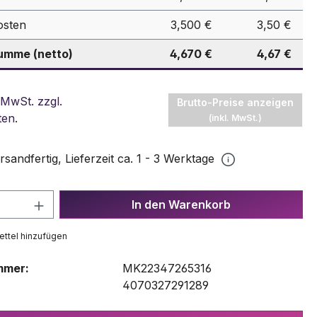
osten
3,500 €
3,50 €
mme (netto)
4,670 €
4,67 €
 MwSt. zzgl.
Brutto-Preise anzeigen
ten
.
(inkl. MwSt.)
rsandfertig, Lieferzeit ca. 1 - 3 Werktage
 Anzahl: Gib den gewünschten Wert ein 
In den Warenkorb
ttel hinzufügen
mmer:
MK22347265316
:
4070327291289