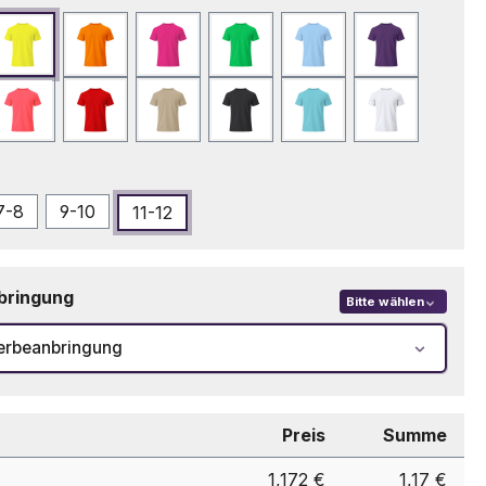
Fluor Gelb
Fluor Orange
Fuchsie
Grün
Hellblau
Lila
eblau
Neonrosa
Rot
Sand
Schwarz
Türkis
Weiß
swählen
7-8
9-10
11-12
bringung
Bitte wählen
erbeanbringung
Preis
Summe
1,172 €
1,17 €