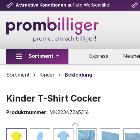
Attraktive Konditionen
auf alle Werbeartikel
m Hauptinhalt springen
Zur Suche springen
Zur Hauptnavigation springen
Sortiment
Express
Neuhei
Sortiment
Kinder
Bekleidung
Kinder T-Shirt Cocker
Produktnummer:
MK22347265316
Bildergalerie überspringen