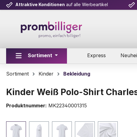
Attraktive Konditionen
auf alle Werbeartikel
m Hauptinhalt springen
Zur Suche springen
Zur Hauptnavigation springen
Sortiment
Express
Neuhei
Sortiment
Kinder
Bekleidung
Kinder Weiß Polo-Shirt Charle
Produktnummer:
MK22340001315
Bildergalerie überspringen