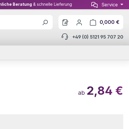
nliche Beratung
& schnelle Lieferung
Service
0,000 €
Ware
+49 (0) 5121 95 707 20
2,84 €
ab
wählen