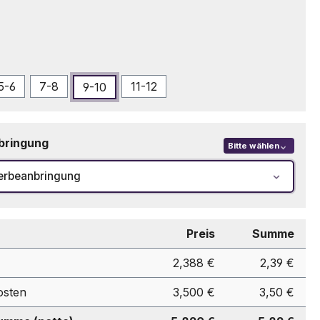
swählen
5-6
7-8
11-12
9-10
bringung
Bitte wählen
erbeanbringung
Preis
Summe
2,388 €
2,39 €
osten
3,500 €
3,50 €