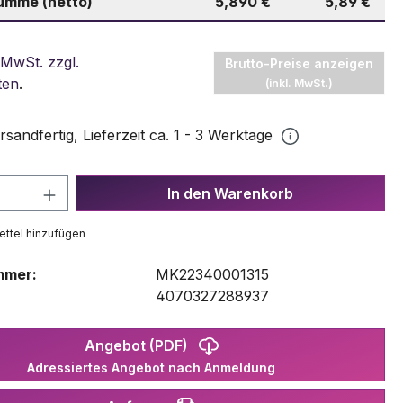
mme (netto)
5,890 €
5,89 €
 MwSt. zzgl.
Brutto-Preise anzeigen
ten
.
(inkl. MwSt.)
rsandfertig, Lieferzeit ca. 1 - 3 Werktage
 Anzahl: Gib den gewünschten Wert ein 
In den Warenkorb
ttel hinzufügen
mmer:
MK22340001315
:
4070327288937
Angebot (PDF)
Adressiertes Angebot nach Anmeldung