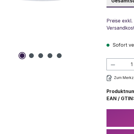
Gesamtsu
Preise exkl.
Versandkos
Sofort ve
Produkt
Zum Merkze
Produktnu
EAN / GTIN