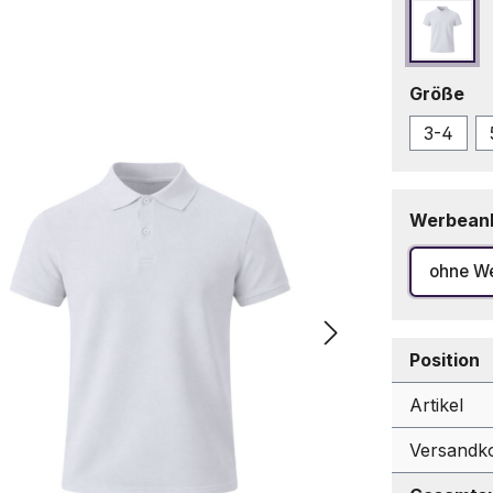
Weiß
au
Größe
3-4
Werbean
ohne W
Position
Artikel
Versandk